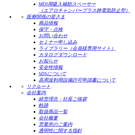
MDI用吸入補助スペーサー
（エアロチャンバープラス静電気防止型）
医療関係の皆さま
商品情報
保守・点検
お問い合わせ
セミナー申し込み
ライブラリー（会員様専用サイト）
カタログダウンロード
お知らせ
安全性情報
SDSについて
高周波利用設備許可申請書について
リクルート
会社案内
経営理念・社長ご挨拶
軌跡
取扱商品一覧
会社概要
営業所のご案内
透明性に関する指針