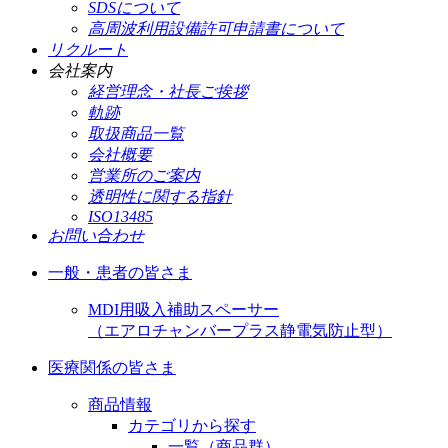
SDSについて
高周波利用設備許可申請書について
リクルート
会社案内
経営理念・社長ご挨拶
軌跡
取扱商品一覧
会社概要
営業所のご案内
透明性に関する指針
ISO13485
お問い合わせ
一般・患者の皆さま
MDI用吸入補助スペーサー
（エアロチャンバープラス静電気防止型）
医療関係の皆さま
商品情報
カテゴリから探す
一覧（商品群）