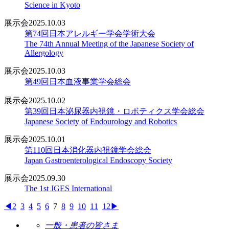
Science in Kyoto
展示会
2025.10.03
第74回日本アレルギー学会学術大会
The 74th Annual Meeting of the Japanese Society of
Allergology
展示会
2025.10.03
第49回日本血液事業学会総会
展示会
2025.10.02
第39回日本泌尿器内視鏡・ロボティクス学会総会
Japanese Society of Endourology and Robotics
展示会
2025.10.01
第110回日本消化器内視鏡学会総会
Japan Gastroenterological Endoscopy Society
展示会
2025.09.30
The 1st JGES International
◀
2
3
4
5
6
7
8
9
10
11
12
▶
一般・患者の皆さま