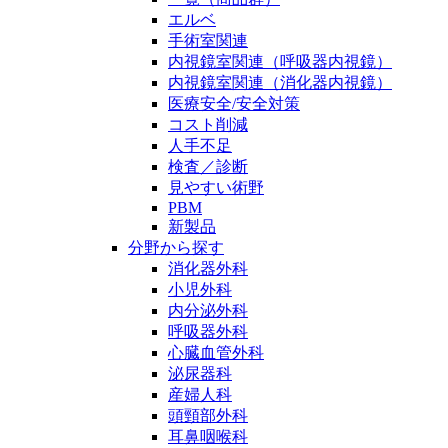
エルベ
手術室関連
内視鏡室関連（呼吸器内視鏡）
内視鏡室関連（消化器内視鏡）
医療安全/安全対策
コスト削減
人手不足
検査／診断
見やすい術野
PBM
新製品
分野から探す
消化器外科
小児外科
内分泌外科
呼吸器外科
心臓血管外科
泌尿器科
産婦人科
頭頸部外科
耳鼻咽喉科