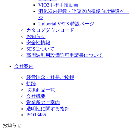
VIO3手術手技動画
消化器内視鏡・呼吸器内視鏡向け特設ペー
ジ
Uniportal VATS 特設ページ
カタログダウンロード
お知らせ
安全性情報
SDSについて
高周波利用設備許可申請書について
会社案内
経営理念・社長ご挨拶
軌跡
取扱商品一覧
会社概要
営業所のご案内
透明性に関する指針
ISO13485
お知らせ