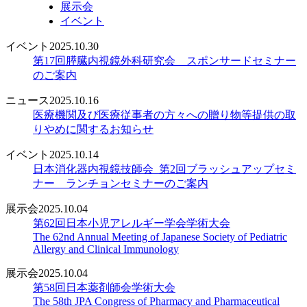
展示会
イベント
イベント
2025.10.30
第17回膵臓内視鏡外科研究会 スポンサードセミナー
のご案内
ニュース
2025.10.16
医療機関及び医療従事者の方々への贈り物等提供の取
りやめに関するお知らせ
イベント
2025.10.14
日本消化器内視鏡技師会_第2回ブラッシュアップセミ
ナー ランチョンセミナーのご案内
展示会
2025.10.04
第62回日本小児アレルギー学会学術大会
The 62nd Annual Meeting of Japanese Society of Pediatric
Allergy and Clinical Immunology
展示会
2025.10.04
第58回日本薬剤師会学術大会
The 58th JPA Congress of Pharmacy and Pharmaceutical