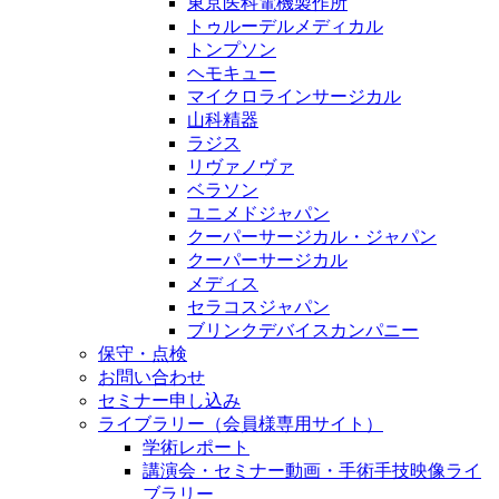
東京医科電機製作所
トゥルーデルメディカル
トンプソン
ヘモキュー
マイクロラインサージカル
山科精器
ラジス
リヴァノヴァ
ベラソン
ユニメドジャパン
クーパーサージカル・ジャパン
クーパーサージカル
メディス
セラコスジャパン
ブリンクデバイスカンパニー
保守・点検
お問い合わせ
セミナー申し込み
ライブラリー（会員様専用サイト）
学術レポート
講演会・セミナー動画・手術手技映像ライ
ブラリー