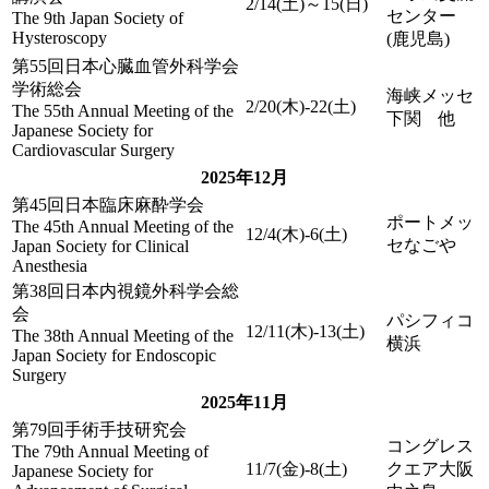
2/14(土)～15(日)
センター
The 9th Japan Society of
Hysteroscopy
(鹿児島)
第55回日本心臓血管外科学会
学術総会
海峡メッセ
2/20(木)-22(土)
The 55th Annual Meeting of the
下関 他
Japanese Society for
Cardiovascular Surgery
2025年12月
第45回日本臨床麻酔学会
ポートメッ
The 45th Annual Meeting of the
12/4(木)-6(土)
セなごや
Japan Society for Clinical
Anesthesia
第38回日本内視鏡外科学会総
会
パシフィコ
12/11(木)-13(土)
The 38th Annual Meeting of the
横浜
Japan Society for Endoscopic
Surgery
2025年11月
第79回手術手技研究会
コングレス
The 79th Annual Meeting of
11/7(金)-8(土)
クエア大阪
Japanese Society for