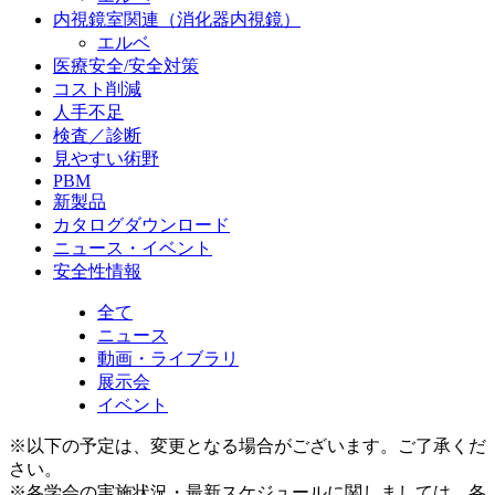
内視鏡室関連（消化器内視鏡）
エルベ
医療安全/安全対策
コスト削減
人手不足
検査／診断
見やすい術野
PBM
新製品
カタログダウンロード
ニュース・イベント
安全性情報
全て
ニュース
動画・ライブラリ
展示会
イベント
※以下の予定は、変更となる場合がございます。ご了承くだ
さい。
※各学会の実施状況・最新スケジュールに関しましては、各