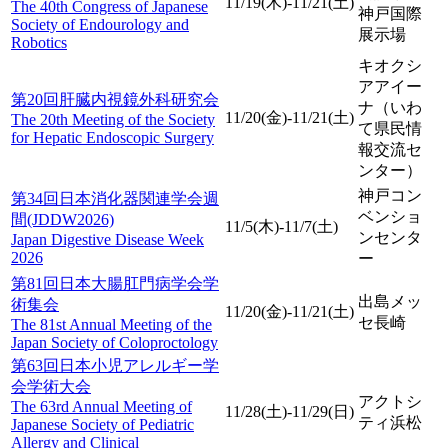
11/19(木)-11/21(土)
The 40th Congress of Japanese
神戸国際
Society of Endourology and
展示場
Robotics
キオクシ
アアイー
第20回肝臓内視鏡外科研究会
ナ（いわ
11/20(金)-11/21(土)
The 20th Meeting of the Society
て県民情
for Hepatic Endoscopic Surgery
報交流セ
ンター）
神戸コン
第34回日本消化器関連学会週
ベンショ
間(JDDW2026)
11/5(木)-11/7(土)
ンセンタ
Japan Digestive Disease Week
2026
ー
第81回日本大腸肛門病学会学
出島メッ
術集会
11/20(金)-11/21(土)
セ長崎
The 81st Annual Meeting of the
Japan Society of Coloproctology
第63回日本小児アレルギー学
会学術大会
アクトシ
The 63rd Annual Meeting of
11/28(土)-11/29(日)
ティ浜松
Japanese Society of Pediatric
Allergy and Clinical