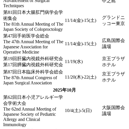
Advancement of Surgical
中之島
Techniques
第81回日本大腸肛門病学会学
グランドニ
術集会
11/14(金)-15(土)
ッコー東京
The 81th Annual Meeting of The
Japan Society of Coloproctology
第47回手術医学会総会
広島国際会
The 47th Annual Meeting of The
11/14(金)-15(土)
議場
Japanese Association for
Operative Medicine
第19回肝臓内視鏡外科研究会
京王プラザ
11/19(水)
第17回膵臓内視鏡外科研究会
ホテル
第87回日本臨床外科学会総会
京王プラザ
11/20(木)-22(土)
The 87th Annual Congress of
ホテル
Japan Surgical Association
2025年10月
第62回日本小児アレルギー学
会学術大会
大阪国際会
The 62nd Annual Meeting of
10/4(土)-5(日)
議場
Japanese Society of Pediatric
Allergy and Clinical
Immunology