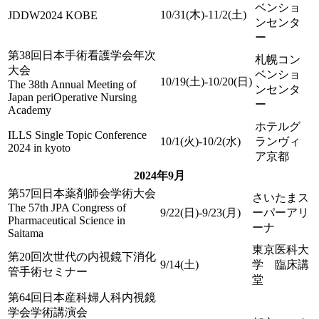
ベンショ
10/31(木)-11/2(土)
JDDW2024 KOBE
ンセンタ
ー
第38回日本手術看護学会年次
札幌コン
大会
ベンショ
10/19(土)-10/20(日)
The 38th Annual Meeting of
ンセンタ
Japan periOperative Nursing
ー
Academy
ホテルグ
ILLS Single Topic Conference
10/1(火)-10/2(水)
ランヴィ
2024 in kyoto
ア京都
2024年9月
第57回日本薬剤師会学術大会
さいたまス
The 57th JPA Congress of
9/22(日)-9/23(月)
ーパーアリ
Pharmaceutical Science in
ーナ
Saitama
東京医科大
第20回次世代の内視鏡下消化
9/14(土)
学 臨床講
管手術セミナー
堂
第64回日本産科婦人科内視鏡
学会学術講演会