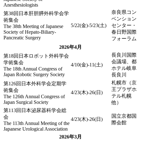
Anesthesiologists
奈良県コン
第38回日本肝胆膵外科学会学
ベンション
術集会
5/22(金)-5/23(土)
センター・
The 38th Meeting of Japanese
Society of Hepato-Biliary-
春日野国際
Pancreatic Surgery
フォーラム
2026年4月
長良川国際
第18回日本ロボット外科学会
会議場、都
学術集会
4/10(金)-11(土)
ホテル岐阜
The 18th Annual Congress of
Japan Robotic Surgery Society
長良川
札幌市（京
第126回日本外科学会定期学
王プラザホ
術集会
4/23(木)-26(日)
テル札幌
The 126th Annual Congress of
Japan Surgical Society
他）
第113回日本泌尿器科学会総
国立京都国
会
4/23(木)-26(日)
際会館
The 113th Annual Meeting of the
Japanese Urological Association
2026年3月