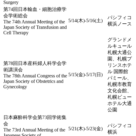
Surgery
第74回日本輸血・細胞治療学
会学術総会
パシフィコ
5/14(木)-5/16(土)
The 74th Annual Meeting of the
横浜ノース
Japan Society of Transfusion and
Cell Therapy
グランドメ
ルキュール
札幌大通公
園、札幌プ
第78回日本産科婦人科学会学
リンスホテ
術講演会
ル 国際館
5/15(金)-5/17(日)
The 78th Annual Congress of the
パミール、
Japan Society of Obstetrics and
札幌市教育
Gynecology
文化会館、
札幌ビュー
ホテル大通
公園
日本麻酔科学会第73回学術集
会
パシフィコ
5/21(木)-5/23(金)
The 73rd Annual Meeting of the
横浜
Japanese Society of