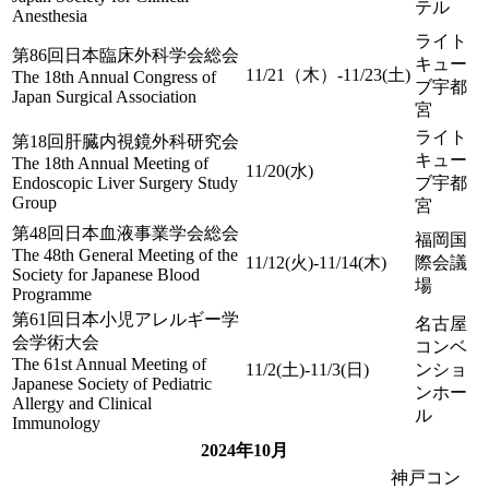
テル
Anesthesia
ライト
第86回日本臨床外科学会総会
キュー
11/21（木）-11/23(土)
The 18th Annual Congress of
ブ宇都
Japan Surgical Association
宮
ライト
第18回肝臓内視鏡外科研究会
キュー
The 18th Annual Meeting of
11/20(水)
Endoscopic Liver Surgery Study
ブ宇都
Group
宮
第48回日本血液事業学会総会
福岡国
The 48th General Meeting of the
11/12(火)-11/14(木)
際会議
Society for Japanese Blood
場
Programme
第61回日本小児アレルギー学
名古屋
会学術大会
コンベ
The 61st Annual Meeting of
11/2(土)-11/3(日)
ンショ
Japanese Society of Pediatric
ンホー
Allergy and Clinical
ル
Immunology
2024年10月
神戸コン