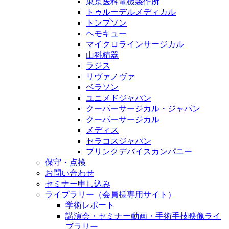
東京医科電機製作所
トゥルーデルメディカル
トンプソン
ヘモキュー
マイクロラインサージカル
山科精器
ラジス
リヴァノヴァ
ベラソン
ユニメドジャパン
クーパーサージカル・ジャパン
クーパーサージカル
メディス
セラコスジャパン
ブリンクデバイスカンパニー
保守・点検
お問い合わせ
セミナー申し込み
ライブラリー（会員様専用サイト）
学術レポート
講演会・セミナー動画・手術手技映像ライ
ブラリー