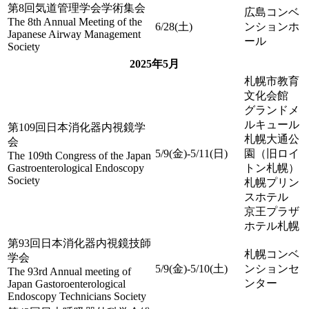
第8回気道管理学会学術集会
広島コンベ
The 8th Annual Meeting of the
6/28(土)
ンションホ
Japanese Airway Management
ール
Society
2025年5月
札幌市教育
文化会館
グランドメ
ルキュール
第109回日本消化器内視鏡学
札幌大通公
会
5/9(金)-5/11(日)
園（旧ロイ
The 109th Congress of the Japan
Gastroenterological Endoscopy
トン札幌）
Society
札幌プリン
スホテル
京王プラザ
ホテル札幌
第93回日本消化器内視鏡技師
札幌コンベ
学会
5/9(金)-5/10(土)
ンションセ
The 93rd Annual meeting of
ンター
Japan Gastoroenterological
Endoscopy Technicians Society