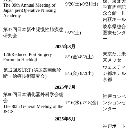
棟、東北大
9/20(土)-9/21(日)
The 39th Annual Meeting of
学百周年記
Japan periOperative Nursing
念会館 川
Academy
内萩ホール
岐阜県総合
第37回日本新生児慢性肺疾患
9/27(土)
医療センタ
研究会
ー
2025年8月
東京たま未
12thReduced Port Surgery
8/1(金)-8/2(土)
Forum in Hachioji
来メッセ
ウェスティ
第12回JSURT (泌尿器画像診
8/1(金)-8/2(土)
ン都ホテル
断・治療技術研究会)
京都
2025年7月
第80回日本消化器外科学会総
神戸コンベ
会
7/16(水)-7/18(金)
ンションセ
The 80th General Meeting of the
ンター
JSGS
2025年6月
神戸ポート