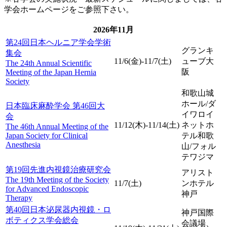
学会ホームページをご参照下さい。
2026年11月
第24回日本ヘルニア学会学術
グランキ
集会
11/6(金)-11/7(土)
ューブ大
The 24th Annual Scientific
阪
Meeting of the Japan Hernia
Society
和歌山城
ホール/ダ
日本臨床麻酔学会 第46回大
イワロイ
会
11/12(木)-11/14(土)
ネットホ
The 46th Annual Meeting of the
Japan Society for Clinical
テル和歌
Anesthesia
山/フォル
テワジマ
第19回先進内視鏡治療研究会
アリスト
The 19th Meeting of the Society
11/7(土)
ンホテル
for Advanced Endoscopic
神戸
Therapy
第40回日本泌尿器内視鏡・ロ
神戸国際
ボティクス学会総会
会議場、