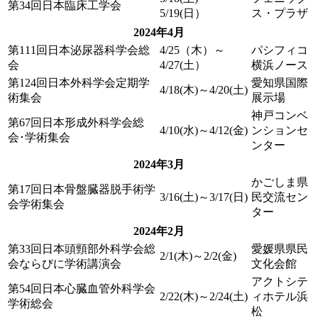
第34回日本臨床工学会
5/19(日）
ス・プラザ
2024年4月
第111回日本泌尿器科学会総
4/25（木）～
パシフィコ
会
4/27(土）
横浜ノース
第124回日本外科学会定期学
愛知県国際
4/18(木)～4/20(土)
術集会
展示場
神戸コンベ
第67回日本形成外科学会総
4/10(水)～4/12(金)
ンションセ
会･学術集会
ンター
2024年3月
かごしま県
第17回日本骨盤臓器脱手術学
3/16(土)～3/17(日)
民交流セン
会学術集会
ター
2024年2月
第33回日本頭頸部外科学会総
愛媛県県民
2/1(木)～2/2(金)
会ならびに学術講演会
文化会館
アクトシテ
第54回日本心臓血管外科学会
2/22(木)～2/24(土)
ィホテル浜
学術総会
松