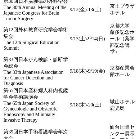
第30回日本脳腫瘍の外科学会
京王プラザ
The 30th Annual Meeting of the
9/12(金)-13(土)
ホテル
Japanese Congress for Brain
Tumor Surgery
京都大学
第12回外科教育研究学会学術
藤多記念ホ
集会
9/13(土)-9/14(日)
ール（薬学
The 12th Surgical Education
部記念講
Summit
堂）
第33回日本がん検診・診断学
会総会
京都産業会
9/18(木)-9/19(金)
The 33th Japanese Association
館ホール
for Cancer Detection and
Diagnosis
第65回日本産科婦人科内視鏡
学会学術講演会
城山ホテル
The 65th Japan Society of
9/18(木)-20(土)
鹿児島
Gynecologic and Obstertric
Endoscopy and Minimally
Invasive Therapy
仙台国際セ
第39回日本手術看護学会年次
ンター展示
大会