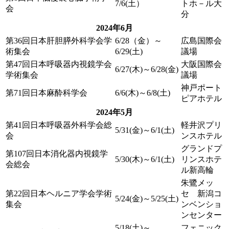
7/6(土）
トホ－ル大
会
分
2024年6月
第36回日本肝胆膵外科学会学
6/28（金）～
広島国際会
術集会
6/29(土)
議場
第47回日本呼吸器内視鏡学会
大阪国際会
6/27(木)～6/28(金)
学術集会
議場
神戸ポート
第71回日本麻酔科学会
6/6(木)～6/8(土)
ピアホテル
2024年5月
第41回日本呼吸器外科学会総
軽井沢プリ
5/31(金)～6/1(土)
会
ンスホテル
グランドプ
第107回日本消化器内視鏡学
5/30(木)～6/1(土)
リンスホテ
会総会
ル新高輪
朱鷺メッ
第22回日本ヘルニア学会学術
セ 新潟コ
5/24(金)～5/25(土)
集会
ンベンショ
ンセンター
5/18(土)～
フェニック