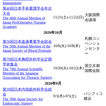
Immunology
第40回日本手術看護学会年次
大会
大阪国際
11/21(土)-11/22(日)
The 40th Annual Meeting of
会議場
Japan PeriOperative Nursing
Academy
2026年10月
札幌コン
第50回日本血液事業学会総会
ベンショ
10/6(火)-10/8(木)
The 50th Annual Meeting of the
ンセンタ
Japan Society of Blood Program
ー
第79回日本胸部外科学会定期
学術集会
国立京都
10/20(火)-10/22(木)
The 79th Annual Scientific
国際会館
Meeting of the Japanese
Association for Thoracic Surgery
2026年9月
第39回日本内視鏡外科学会総
パシフィコ
会
9/3(木)-9/5(土)
横浜
The 39th Japan Society for
Endoscopic Surgery