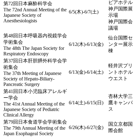
ピアホテル
第72回日本麻酔科学会
神戸国際展
The 72nd Annual Meeting of the
6/5(木)-6/7(土)
Japanese Society of
示場
Anesthesiologists
神戸国際会
議場
第48回日本呼吸器内視鏡学会
仙台国際セ
学術集会
6/12(木)-6/13(金)
ンター展示
The 48th The Japan Society for
棟
Respiratory Endoscopy
第37回日本肝胆膵外科学会学
軽井沢プリ
術集会
6/13(金)-6/14(土)
ントホテル
The 37th Meeting of Japanese
ウエスト
Society of Hepato-Biliary-
Pancreatic Surgery
第41回日本小児臨床アレルギ
杏林大学三
ー学会
6/14(土)-6/15(日)
鷹キャンパ
The 41st Annual Meeting of the
ス
Japanese Society of Pediatric
Clinical Allergy
第79回日本食道学会学術集会
国立京都国
6/26(木)-6/27(金)
The 79th Annual Meeting of the
際会館
Japan Esophageal Society