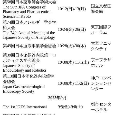
第58回日本薬剤師会学術大会
国立京都国
The 58th JPA Congress of
10/12(日)-13(月)
際会館
Pharmacy and Pharmaceutical
Science in Kyoto
第74回日本アレルギー学会学
東京国際フ
術大会
10/24(金)-26(日)
ォーラム
The 74th Annual Meeting of the
Japanese Society of Allergology
大宮ソニッ
第49回日本血液事業学会総会
10/28(火)-30(木)
クシティ
第39回日本泌尿器内視鏡・ロ
京王プラザ
ボティクス学会総会
10/30(木)-11/1(土)
ホテル
Japanese Society of
Endourology and Robotics
第110回日本消化器内視鏡学
神⼾コンベ
会総会
10/30(木)-11/2(日)
ンションセ
Japan Gastroenterological
ンター
Endoscopy Society
2025年9月
都市センタ
9/5(金)-9/6(土)
The 1st JGES International
ーホテル