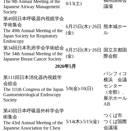
福岡国際会
The 9th Annual Meeting of the
6/13(土)
議場
Japanese Airway Management
Society
第49回日本呼吸器内視鏡学会
学術集会
6月25日(木)ｰ26日
熊本城ホー
The 49th Annual Meeting of the
(金)
ル
Japan Society for Respiratory
Endoscopy
第34回日本乳癌学会学術総会
6月25日(木)ｰ26日
国立京都国
The 34th Annual Meeting of the
(金)
際会館
Japanese Breast Cancer Society
2026年5月
パシフィコ
第111回日本消化器内視鏡学
横浜 会議
会総会
センター
5/8(金)-10(日)
The 111th Congress of the Japan
（全館）、
Gastroenterological Endoscopy
展示ホール
Society
AB
第43回日本呼吸器外科学会学
つくば市
術集会
5/14(木)-5/15(金)
つくば国際
The 43rd Annual Meeting of the
会議場
Japanese Association for Chest