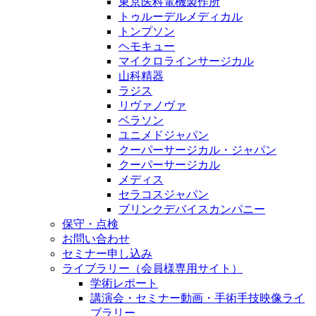
東京医科電機製作所
トゥルーデルメディカル
トンプソン
ヘモキュー
マイクロラインサージカル
山科精器
ラジス
リヴァノヴァ
ベラソン
ユニメドジャパン
クーパーサージカル・ジャパン
クーパーサージカル
メディス
セラコスジャパン
ブリンクデバイスカンパニー
保守・点検
お問い合わせ
セミナー申し込み
ライブラリー（会員様専用サイト）
学術レポート
講演会・セミナー動画・手術手技映像ライ
ブラリー