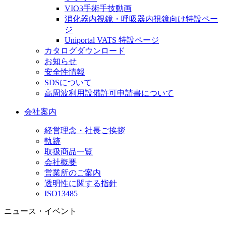
VIO3手術手技動画
消化器内視鏡・呼吸器内視鏡向け特設ペー
ジ
Uniportal VATS 特設ページ
カタログダウンロード
お知らせ
安全性情報
SDSについて
高周波利用設備許可申請書について
会社案内
経営理念・社長ご挨拶
軌跡
取扱商品一覧
会社概要
営業所のご案内
透明性に関する指針
ISO13485
ニュース・イベント