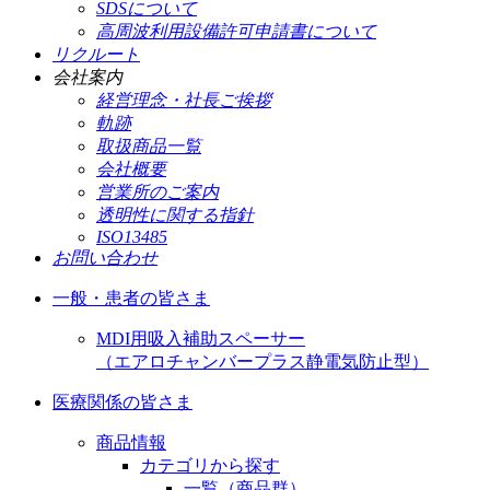
SDSについて
高周波利用設備許可申請書について
リクルート
会社案内
経営理念・社長ご挨拶
軌跡
取扱商品一覧
会社概要
営業所のご案内
透明性に関する指針
ISO13485
お問い合わせ
一般・患者の皆さま
MDI用吸入補助スペーサー
（エアロチャンバープラス静電気防止型）
医療関係の皆さま
商品情報
カテゴリから探す
一覧（商品群）