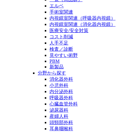
エルベ
手術室関連
内視鏡室関連（呼吸器内視鏡）
内視鏡室関連（消化器内視鏡）
医療安全/安全対策
コスト削減
人手不足
検査／診断
見やすい術野
PBM
新製品
分野から探す
消化器外科
小児外科
内分泌外科
呼吸器外科
心臓血管外科
泌尿器科
産婦人科
頭頸部外科
耳鼻咽喉科