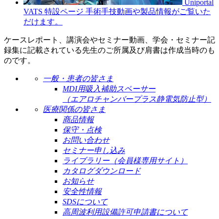
Uniportal
VATS 特設ページ
手術手技動画や製品情報がご覧いた
だけます。
ケースレポート、講演会やセミナー動画、学会・セミナー記
録集に記載されている先生のご所属及び肩書は作成当時のも
のです。
一般・患者の皆さま
MDI用吸入補助スペーサー
（エアロチャンバープラス静電気防止型）
医療関係の皆さま
商品情報
保守・点検
お問い合わせ
セミナー申し込み
ライブラリー（会員様専用サイト）
カタログダウンロード
お知らせ
安全性情報
SDSについて
高周波利用設備許可申請書について