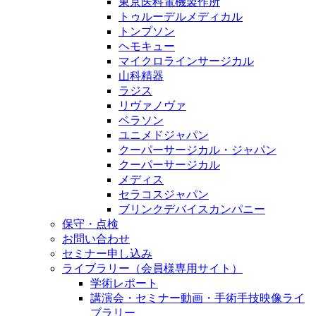
東京医科電機製作所
トゥルーデルメディカル
トンプソン
ヘモキュー
マイクロラインサージカル
山科精器
ラジス
リヴァノヴァ
ベラソン
ユニメドジャパン
クーパーサージカル・ジャパン
クーパーサージカル
メディス
セラコスジャパン
ブリンクデバイスカンパニー
保守・点検
お問い合わせ
セミナー申し込み
ライブラリー（会員様専用サイト）
学術レポート
講演会・セミナー動画・手術手技映像ライ
ブラリー