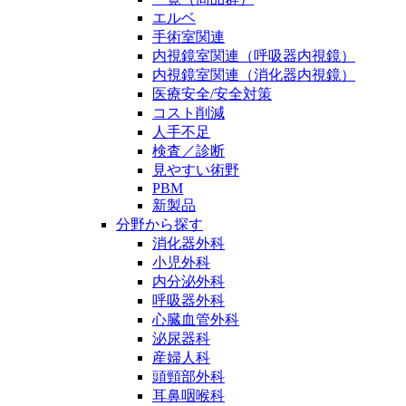
エルベ
手術室関連
内視鏡室関連（呼吸器内視鏡）
内視鏡室関連（消化器内視鏡）
医療安全/安全対策
コスト削減
人手不足
検査／診断
見やすい術野
PBM
新製品
分野から探す
消化器外科
小児外科
内分泌外科
呼吸器外科
心臓血管外科
泌尿器科
産婦人科
頭頸部外科
耳鼻咽喉科