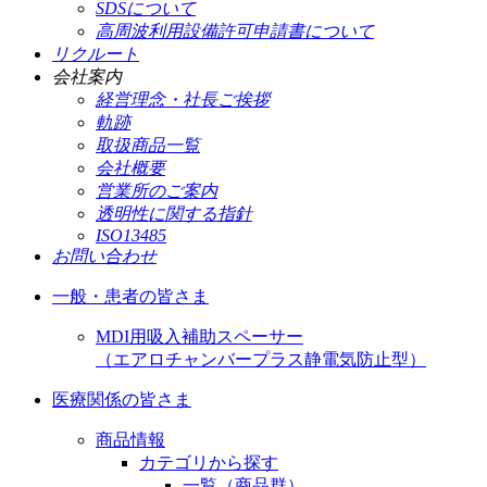
SDSについて
高周波利用設備許可申請書について
リクルート
会社案内
経営理念・社長ご挨拶
軌跡
取扱商品一覧
会社概要
営業所のご案内
透明性に関する指針
ISO13485
お問い合わせ
一般・患者の皆さま
MDI用吸入補助スペーサー
（エアロチャンバープラス静電気防止型）
医療関係の皆さま
商品情報
カテゴリから探す
一覧（商品群）