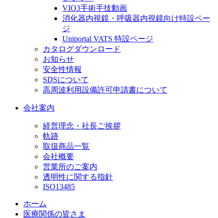
VIO3手術手技動画
消化器内視鏡・呼吸器内視鏡向け特設ペー
ジ
Uniportal VATS 特設ページ
カタログダウンロード
お知らせ
安全性情報
SDSについて
高周波利用設備許可申請書について
会社案内
経営理念・社長ご挨拶
軌跡
取扱商品一覧
会社概要
営業所のご案内
透明性に関する指針
ISO13485
ホーム
医療関係の皆さま