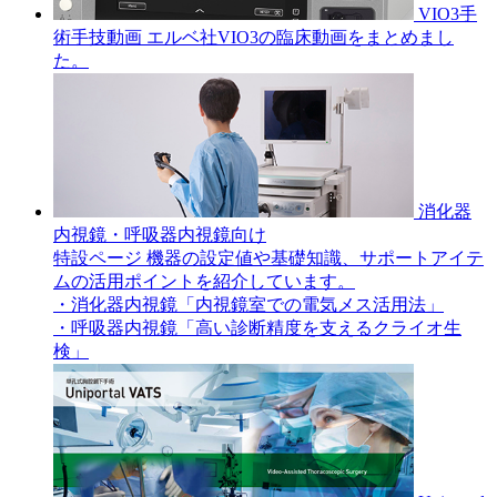
VIO3手
術手技動画
エルベ社VIO3の臨床動画をまとめまし
た。
消化器
内視鏡・呼吸器内視鏡向け
特設ページ
機器の設定値や基礎知識、サポートアイテ
ムの活用ポイントを紹介しています。
・消化器内視鏡「内視鏡室での電気メス活用法」
・呼吸器内視鏡「高い診断精度を支えるクライオ生
検」