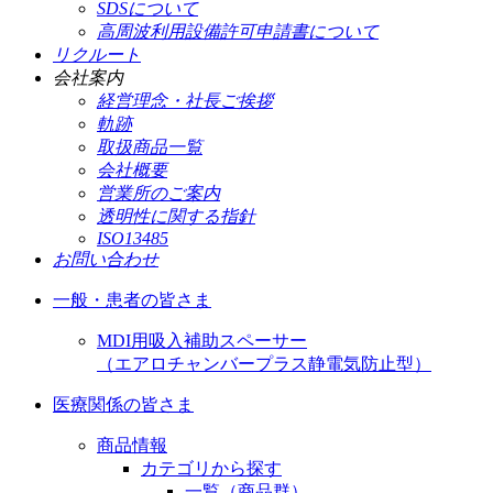
SDSについて
高周波利用設備許可申請書について
リクルート
会社案内
経営理念・社長ご挨拶
軌跡
取扱商品一覧
会社概要
営業所のご案内
透明性に関する指針
ISO13485
お問い合わせ
一般・患者の皆さま
MDI用吸入補助スペーサー
（エアロチャンバープラス静電気防止型）
医療関係の皆さま
商品情報
カテゴリから探す
一覧（商品群）