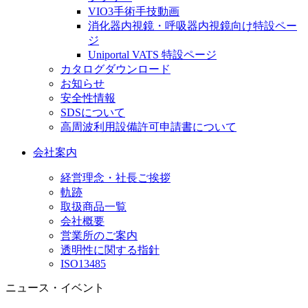
VIO3手術手技動画
消化器内視鏡・呼吸器内視鏡向け特設ペー
ジ
Uniportal VATS 特設ページ
カタログダウンロード
お知らせ
安全性情報
SDSについて
高周波利用設備許可申請書について
会社案内
経営理念・社長ご挨拶
軌跡
取扱商品一覧
会社概要
営業所のご案内
透明性に関する指針
ISO13485
ニュース・イベント