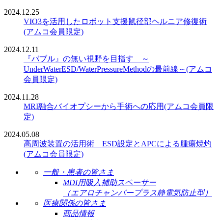
2024.12.25
VIO3を活用したロボット支援鼠径部ヘルニア修復術
(アムコ会員限定)
2024.12.11
『バブル』の無い視野を目指す ～
UnderWaterESD/WaterPressureMethodの最前線～(アムコ
会員限定)
2024.11.28
MRI融合バイオプシーから手術への応用(アムコ会員限
定)
2024.05.08
高周波装置の活用術 ESD設定とAPCによる腫瘍焼灼
(アムコ会員限定)
一般・患者の皆さま
MDI用吸入補助スペーサー
（エアロチャンバープラス静電気防止型）
医療関係の皆さま
商品情報