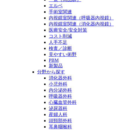
エルベ
手術室関連
内視鏡室関連（呼吸器内視鏡）
内視鏡室関連（消化器内視鏡）
医療安全/安全対策
コスト削減
人手不足
検査／診断
見やすい術野
PBM
新製品
分野から探す
消化器外科
小児外科
内分泌外科
呼吸器外科
心臓血管外科
泌尿器科
産婦人科
頭頸部外科
耳鼻咽喉科