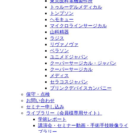
東京医科電機製作所
トゥルーデルメディカル
トンプソン
ヘモキュー
マイクロラインサージカル
山科精器
ラジス
リヴァノヴァ
ベラソン
ユニメドジャパン
クーパーサージカル・ジャパン
クーパーサージカル
メディス
セラコスジャパン
ブリンクデバイスカンパニー
保守・点検
お問い合わせ
セミナー申し込み
ライブラリー（会員様専用サイト）
学術レポート
講演会・セミナー動画・手術手技映像ライ
ブラリー