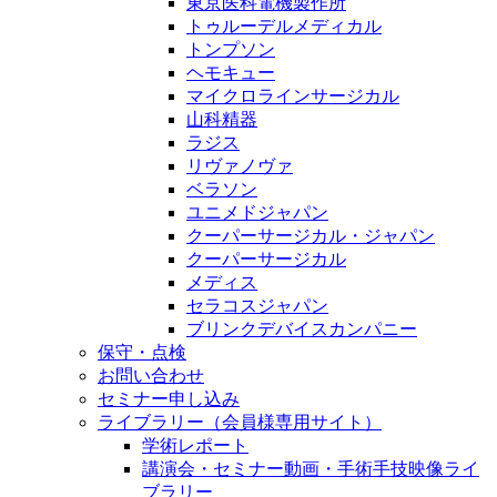
東京医科電機製作所
トゥルーデルメディカル
トンプソン
ヘモキュー
マイクロラインサージカル
山科精器
ラジス
リヴァノヴァ
ベラソン
ユニメドジャパン
クーパーサージカル・ジャパン
クーパーサージカル
メディス
セラコスジャパン
ブリンクデバイスカンパニー
保守・点検
お問い合わせ
セミナー申し込み
ライブラリー（会員様専用サイト）
学術レポート
講演会・セミナー動画・手術手技映像ライ
ブラリー