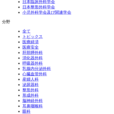
日本臨床外科学会
日本整形外科学会
小児外科学会及び関連学会
分野
全て
トピックス
医療経済
医療安全
肝胆膵外科
消化器外科
呼吸器外科
乳腺内分泌外科
心臓血管外科
産婦人科
泌尿器科
整形外科
形成外科
脳神経外科
耳鼻咽喉科
眼科