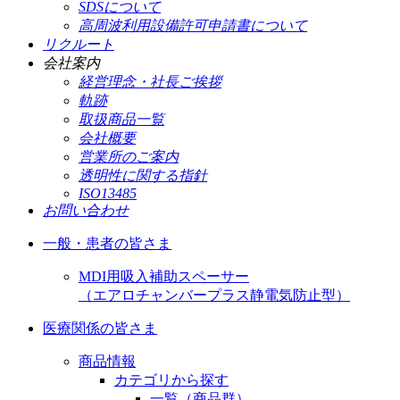
SDSについて
高周波利用設備許可申請書について
リクルート
会社案内
経営理念・社長ご挨拶
軌跡
取扱商品一覧
会社概要
営業所のご案内
透明性に関する指針
ISO13485
お問い合わせ
一般・患者の皆さま
MDI用吸入補助スペーサー
（エアロチャンバープラス静電気防止型）
医療関係の皆さま
商品情報
カテゴリから探す
一覧（商品群）