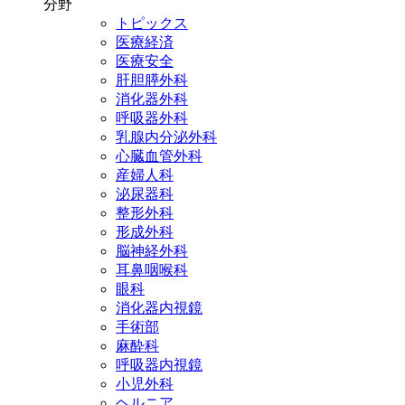
分野
トピックス
医療経済
医療安全
肝胆膵外科
消化器外科
呼吸器外科
乳腺内分泌外科
心臓血管外科
産婦人科
泌尿器科
整形外科
形成外科
脳神経外科
耳鼻咽喉科
眼科
消化器内視鏡
手術部
麻酔科
呼吸器内視鏡
小児外科
ヘルニア