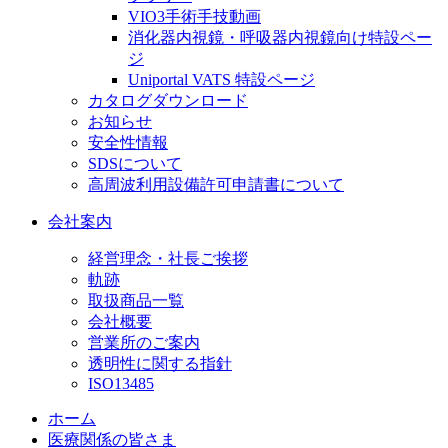
VIO3手術手技動画
消化器内視鏡・呼吸器内視鏡向け特設ペー
ジ
Uniportal VATS 特設ページ
カタログダウンロード
お知らせ
安全性情報
SDSについて
高周波利用設備許可申請書について
会社案内
経営理念・社長ご挨拶
軌跡
取扱商品一覧
会社概要
営業所のご案内
透明性に関する指針
ISO13485
ホーム
医療関係の皆さま