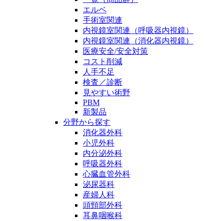
エルベ
手術室関連
内視鏡室関連（呼吸器内視鏡）
内視鏡室関連（消化器内視鏡）
医療安全/安全対策
コスト削減
人手不足
検査／診断
見やすい術野
PBM
新製品
分野から探す
消化器外科
小児外科
内分泌外科
呼吸器外科
心臓血管外科
泌尿器科
産婦人科
頭頸部外科
耳鼻咽喉科