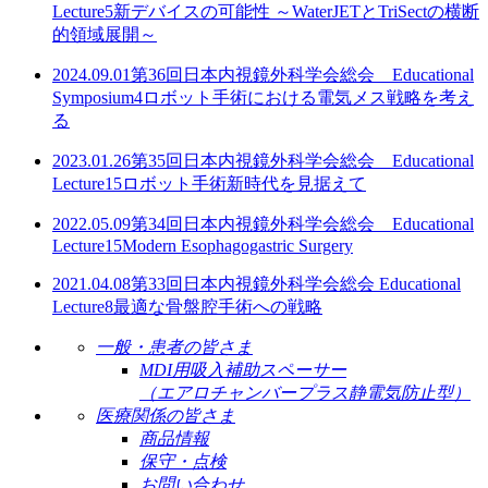
Lecture5
新デバイスの可能性 ～WaterJETとTriSectの横断
的領域展開～
2024.09.01
第36回日本内視鏡外科学会総会 Educational
Symposium4
ロボット手術における電気メス戦略を考え
る
2023.01.26
第35回日本内視鏡外科学会総会 Educational
Lecture15
ロボット手術新時代を見据えて
2022.05.09
第34回日本内視鏡外科学会総会 Educational
Lecture15
Modern Esophagogastric Surgery
2021.04.08
第33回日本内視鏡外科学会総会 Educational
Lecture8
最適な骨盤腔手術への戦略
一般・患者の皆さま
MDI用吸入補助スペーサー
（エアロチャンバープラス静電気防止型）
医療関係の皆さま
商品情報
保守・点検
お問い合わせ