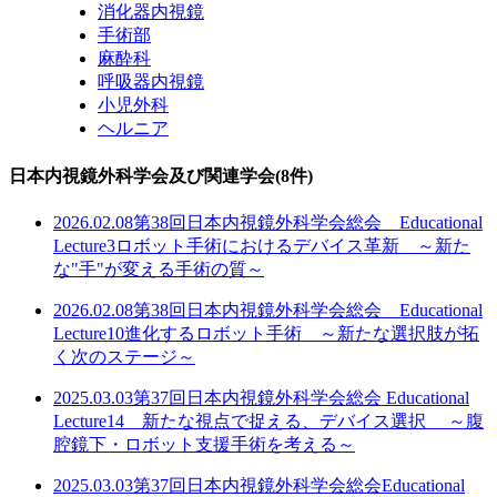
消化器内視鏡
手術部
麻酔科
呼吸器内視鏡
小児外科
ヘルニア
日本内視鏡外科学会及び関連学会
(8件)
2026.02.08
第38回日本内視鏡外科学会総会 Educational
Lecture3
ロボット手術におけるデバイス革新 ～新た
な"手"が変える手術の質～
2026.02.08
第38回日本内視鏡外科学会総会 Educational
Lecture10
進化するロボット手術 ～新たな選択肢が拓
く次のステージ～
2025.03.03
第37回日本内視鏡外科学会総会 Educational
Lecture14
新たな視点で捉える、デバイス選択 ～腹
腔鏡下・ロボット支援手術を考える～
2025.03.03
第37回日本内視鏡外科学会総会Educational