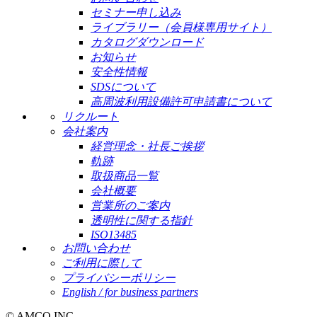
セミナー申し込み
ライブラリー（会員様専用サイト）
カタログダウンロード
お知らせ
安全性情報
SDSについて
高周波利用設備許可申請書について
リクルート
会社案内
経営理念・社長ご挨拶
軌跡
取扱商品一覧
会社概要
営業所のご案内
透明性に関する指針
ISO13485
お問い合わせ
ご利用に際して
プライバシーポリシー
English / for business partners
© AMCO INC.