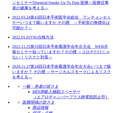
ンセミナー5
Surgical Smoke Up To Date 医療～医療従事
者の健康を考える～
2022.03.24
第43回日本手術医学会総会 ランチョンセミ
ナー
いつまで吸いますか その煙 ～手術室の無煙化は
可能か？～
2022.01.01
VIO点検方法
2021.11.25
第35回日本手術看護学会年次大会 WEB共
催セミナー
知っていますか？その煙 ～コロナだけじゃ
ない！リスクと対策～
2020.11.27
第34回日本手術看護学会年次大会
いつまで吸
いますか？ その煙 ～サージカルスモークによるリスク
を考える～
一般・患者の皆さま
MDI用吸入補助スペーサー
（エアロチャンバープラス静電気防止型）
医療関係の皆さま
商品情報
保守・点検