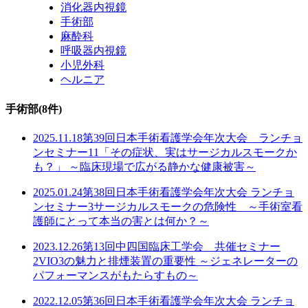
消化器内視鏡
手術部
麻酔科
呼吸器内視鏡
小児外科
ヘルニア
手術部
(8件)
2025.11.18
第39回日本手術看護学会年次大会 ランチョ
ンセミナー11
「その症状、実はサージカルスモークか
も？」 ～臨床現場で広がる静かな健康被害～
2025.01.24
第38回日本手術看護学会年次大会 ランチョ
ンセミナー3
サージカルスモークの危険性 ～手術室看
護師にとって本当の害とは何か？～
2023.12.26
第13回中四国臨床工学会 共催セミナー
2
VIO3の魅力と排煙装置の重要性 ～ジェネレーターの
パフォーマンスがもたらすもの～
2022.12.05
第36回日本手術看護学会年次大会 ランチョ