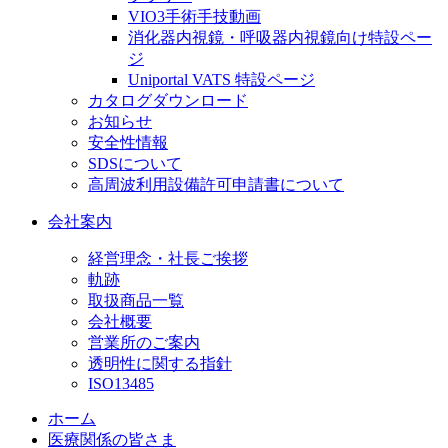
VIO3手術手技動画
消化器内視鏡・呼吸器内視鏡向け特設ペー
ジ
Uniportal VATS 特設ページ
カタログダウンロード
お知らせ
安全性情報
SDSについて
高周波利用設備許可申請書について
会社案内
経営理念・社長ご挨拶
軌跡
取扱商品一覧
会社概要
営業所のご案内
透明性に関する指針
ISO13485
ホーム
医療関係の皆さま