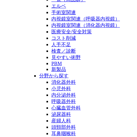
エルベ
手術室関連
内視鏡室関連（呼吸器内視鏡）
内視鏡室関連（消化器内視鏡）
医療安全/安全対策
コスト削減
人手不足
検査／診断
見やすい術野
PBM
新製品
分野から探す
消化器外科
小児外科
内分泌外科
呼吸器外科
心臓血管外科
泌尿器科
産婦人科
頭頸部外科
耳鼻咽喉科