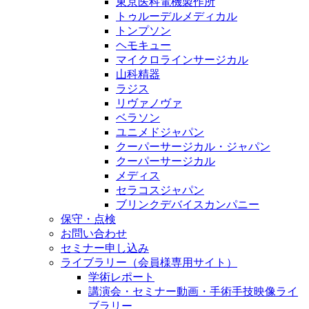
東京医科電機製作所
トゥルーデルメディカル
トンプソン
ヘモキュー
マイクロラインサージカル
山科精器
ラジス
リヴァノヴァ
ベラソン
ユニメドジャパン
クーパーサージカル・ジャパン
クーパーサージカル
メディス
セラコスジャパン
ブリンクデバイスカンパニー
保守・点検
お問い合わせ
セミナー申し込み
ライブラリー（会員様専用サイト）
学術レポート
講演会・セミナー動画・手術手技映像ライ
ブラリー