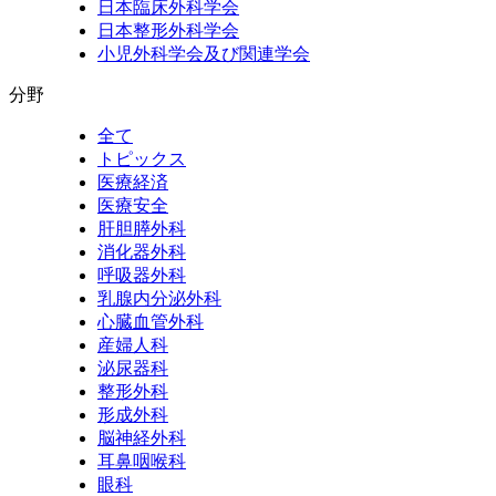
日本臨床外科学会
日本整形外科学会
小児外科学会及び関連学会
分野
全て
トピックス
医療経済
医療安全
肝胆膵外科
消化器外科
呼吸器外科
乳腺内分泌外科
心臓血管外科
産婦人科
泌尿器科
整形外科
形成外科
脳神経外科
耳鼻咽喉科
眼科