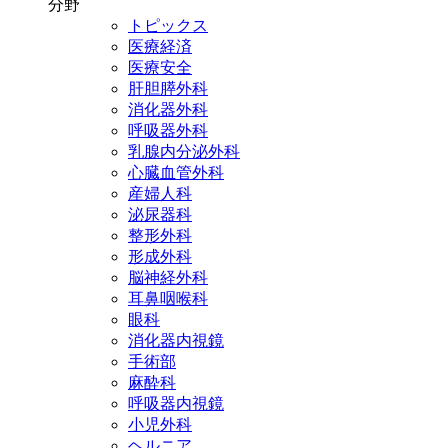
分野
トピックス
医療経済
医療安全
肝胆膵外科
消化器外科
呼吸器外科
乳腺内分泌外科
心臓血管外科
産婦人科
泌尿器科
整形外科
形成外科
脳神経外科
耳鼻咽喉科
眼科
消化器内視鏡
手術部
麻酔科
呼吸器内視鏡
小児外科
ヘルニア