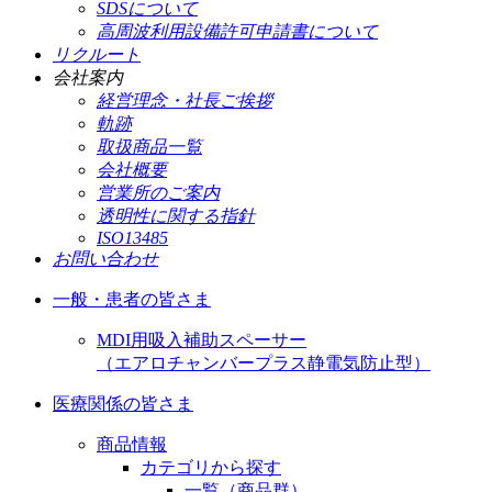
SDSについて
高周波利用設備許可申請書について
リクルート
会社案内
経営理念・社長ご挨拶
軌跡
取扱商品一覧
会社概要
営業所のご案内
透明性に関する指針
ISO13485
お問い合わせ
一般・患者の皆さま
MDI用吸入補助スペーサー
（エアロチャンバープラス静電気防止型）
医療関係の皆さま
商品情報
カテゴリから探す
一覧（商品群）