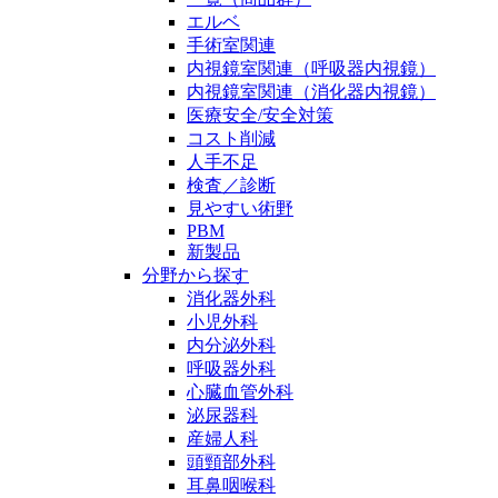
エルベ
手術室関連
内視鏡室関連（呼吸器内視鏡）
内視鏡室関連（消化器内視鏡）
医療安全/安全対策
コスト削減
人手不足
検査／診断
見やすい術野
PBM
新製品
分野から探す
消化器外科
小児外科
内分泌外科
呼吸器外科
心臓血管外科
泌尿器科
産婦人科
頭頸部外科
耳鼻咽喉科