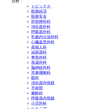
分野
トピックス
医療経済
医療安全
肝胆膵外科
消化器外科
呼吸器外科
乳腺内分泌外科
心臓血管外科
産婦人科
泌尿器科
整形外科
形成外科
脳神経外科
耳鼻咽喉科
眼科
消化器内視鏡
手術部
麻酔科
呼吸器内視鏡
小児外科
ヘルニア