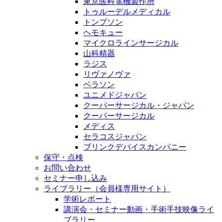
東京医科電機製作所
トゥルーデルメディカル
トンプソン
ヘモキュー
マイクロラインサージカル
山科精器
ラジス
リヴァノヴァ
ベラソン
ユニメドジャパン
クーパーサージカル・ジャパン
クーパーサージカル
メディス
セラコスジャパン
ブリンクデバイスカンパニー
保守・点検
お問い合わせ
セミナー申し込み
ライブラリー（会員様専用サイト）
学術レポート
講演会・セミナー動画・手術手技映像ライ
ブラリー