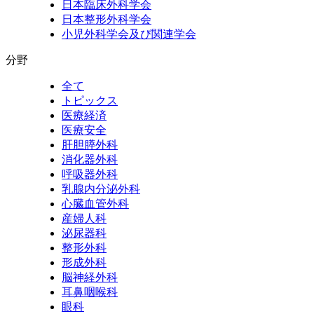
日本臨床外科学会
日本整形外科学会
小児外科学会及び関連学会
分野
全て
トピックス
医療経済
医療安全
肝胆膵外科
消化器外科
呼吸器外科
乳腺内分泌外科
心臓血管外科
産婦人科
泌尿器科
整形外科
形成外科
脳神経外科
耳鼻咽喉科
眼科