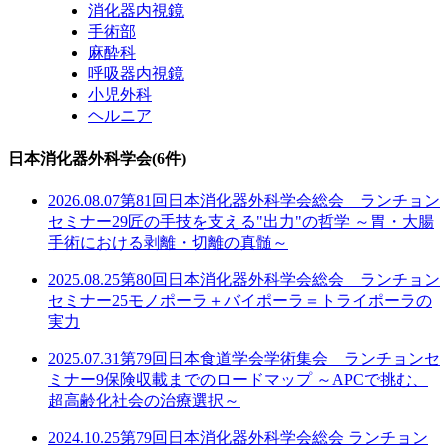
消化器内視鏡
手術部
麻酔科
呼吸器内視鏡
小児外科
ヘルニア
日本消化器外科学会
(6件)
2026.08.07
第81回日本消化器外科学会総会 ランチョン
セミナー29
匠の手技を支える"出力"の哲学 ～胃・大腸
手術における剥離・切離の真髄～
2025.08.25
第80回日本消化器外科学会総会 ランチョン
セミナー25
モノポーラ＋バイポーラ＝トライポーラの
実力
2025.07.31
第79回日本食道学会学術集会 ランチョンセ
ミナー9
保険収載までのロードマップ ～APCで挑む、
超高齢化社会の治療選択～
2024.10.25
第79回日本消化器外科学会総会 ランチョン