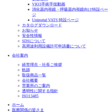
VIO3手術手技動画
消化器内視鏡・呼吸器内視鏡向け特設ペー
ジ
Uniportal VATS 特設ページ
カタログダウンロード
お知らせ
安全性情報
SDSについて
高周波利用設備許可申請書について
会社案内
経営理念・社長ご挨拶
軌跡
取扱商品一覧
会社概要
営業所のご案内
透明性に関する指針
ISO13485
ホーム
医療関係の皆さま