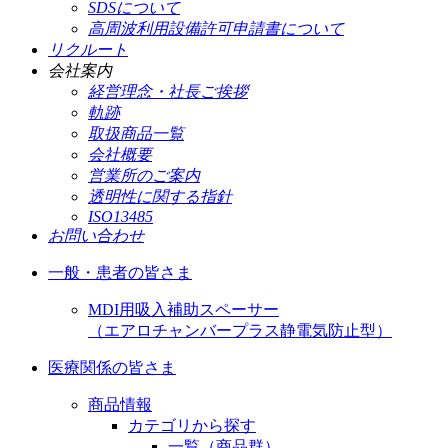
SDSについて
高周波利用設備許可申請書について
リクルート
会社案内
経営理念・社長ご挨拶
軌跡
取扱商品一覧
会社概要
営業所のご案内
透明性に関する指針
ISO13485
お問い合わせ
一般・患者の皆さま
MDI用吸入補助スペーサー
（エアロチャンバープラス静電気防止型）
医療関係の皆さま
商品情報
カテゴリから探す
一覧（商品群）