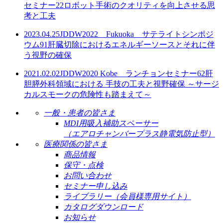
セミナー22
ロボット手術のクオリティを向上させる思
考と工夫
2023.04.25
JDDW2022 Fukuoka サテライトシンポジ
ウム91
肝臓切除におけるエネルギーソースとそれに伴
う視野の確保
2021.02.02
JDDW2020 Kobe ランチョンセミナー62
肝
胆膵外科領域における 手技の工夫と視野確保 ～サージ
カルスモークの危険性も踏まえて～
一般・患者の皆さま
MDI用吸入補助スペーサー
（エアロチャンバープラス静電気防止型）
医療関係の皆さま
商品情報
保守・点検
お問い合わせ
セミナー申し込み
ライブラリー（会員様専用サイト）
カタログダウンロード
お知らせ