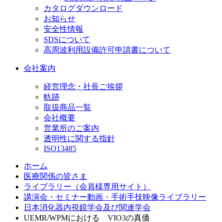
カタログダウンロード
お知らせ
安全性情報
SDSについて
高周波利用設備許可申請書について
会社案内
経営理念・社長ご挨拶
軌跡
取扱商品一覧
会社概要
営業所のご案内
透明性に関する指針
ISO13485
ホーム
医療関係の皆さま
ライブラリー（会員様専用サイト）
講演会・セミナー動画・手術手技映像ライブラリー
日本消化器内視鏡学会及び関連学会
UEMR/WPMにおける VIO3の真価