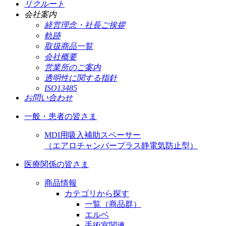
リクルート
会社案内
経営理念・社長ご挨拶
軌跡
取扱商品一覧
会社概要
営業所のご案内
透明性に関する指針
ISO13485
お問い合わせ
一般・患者の皆さま
MDI用吸入補助スペーサー
（エアロチャンバープラス静電気防止型）
医療関係の皆さま
商品情報
カテゴリから探す
一覧（商品群）
エルベ
手術室関連