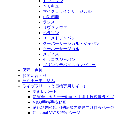
トンプソン
ヘモキュー
マイクロラインサージカル
山科精器
ラジス
リヴァノヴァ
ベラソン
ユニメドジャパン
クーパーサージカル・ジャパン
クーパーサージカル
メディス
セラコスジャパン
ブリンクデバイスカンパニー
保守・点検
お問い合わせ
セミナー申し込み
ライブラリー（会員様専用サイト）
学術レポート
講演会・セミナー動画・手術手技映像ライブ
VIO3手術手技動画
消化器内視鏡・呼吸器内視鏡向け特設ページ
Uniportal VATS 特設ページ