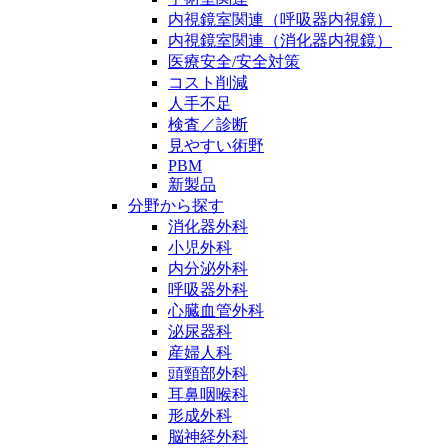
内視鏡室関連（呼吸器内視鏡）
内視鏡室関連（消化器内視鏡）
医療安全/安全対策
コスト削減
人手不足
検査／診断
見やすい術野
PBM
新製品
分野から探す
消化器外科
小児外科
内分泌外科
呼吸器外科
心臓血管外科
泌尿器科
産婦人科
頭頸部外科
耳鼻咽喉科
形成外科
脳神経外科