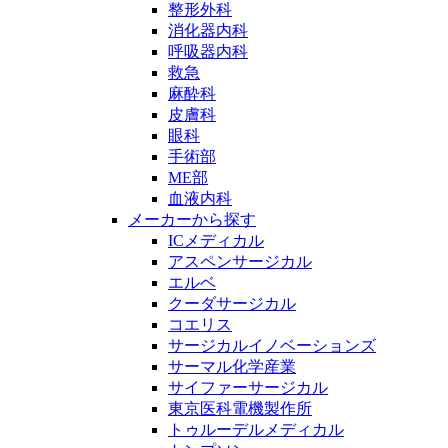
整形外科
消化器内科
呼吸器内科
救急
麻酔科
皮膚科
眼科
手術部
ME部
血液内科
メーカーから探す
ICメディカル
アスペンサージカル
エルベ
クーダサージカル
コエリス
サージカルイノベーションズ
サーマル化学産業
サイファーサージカル
東京医科電機製作所
トゥルーデルメディカル