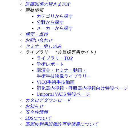
医療関係の皆さまTOP
商品情報
カテゴリから探す
分野から探す
メーカーから探す
保守・点検
お問い合わせ
セミナー申し込み
ライブラリー（会員様専用サイト）
ライブラリーTOP
学術レポート
講演会・セミナー動画・
手術手技映像ライブラリー
VIO3手術手技動画
消化器内視鏡・呼吸器内視鏡向け特設ページ
Uniportal VATS 特設ページ
カタログダウンロード
お知らせ
安全性情報
SDSについて
高周波利用設備許可申請書について