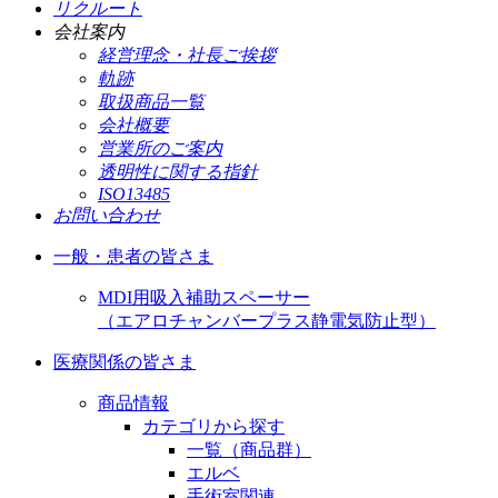
リクルート
会社案内
経営理念・社長ご挨拶
軌跡
取扱商品一覧
会社概要
営業所のご案内
透明性に関する指針
ISO13485
お問い合わせ
一般・患者の皆さま
MDI用吸入補助スペーサー
（エアロチャンバープラス静電気防止型）
医療関係の皆さま
商品情報
カテゴリから探す
一覧（商品群）
エルベ
手術室関連