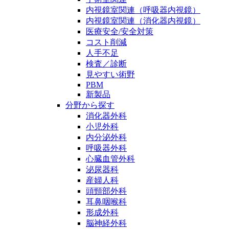
内視鏡室関連（呼吸器内視鏡）
内視鏡室関連（消化器内視鏡）
医療安全/安全対策
コスト削減
人手不足
検査／診断
見やすい術野
PBM
新製品
分野から探す
消化器外科
小児外科
内分泌外科
呼吸器外科
心臓血管外科
泌尿器科
産婦人科
頭頸部外科
耳鼻咽喉科
形成外科
脳神経外科