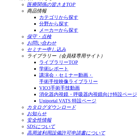
医療関係の皆さまTOP
商品情報
カテゴリから探す
分野から探す
メーカーから探す
保守・点検
お問い合わせ
セミナー申し込み
ライブラリー（会員様専用サイト）
ライブラリーTOP
学術レポート
講演会・セミナー動画・
手術手技映像ライブラリー
VIO3手術手技動画
消化器内視鏡・呼吸器内視鏡向け特設ページ
Uniportal VATS 特設ページ
カタログダウンロード
お知らせ
安全性情報
SDSについて
高周波利用設備許可申請書について