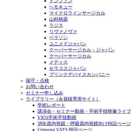
トンプソン
ヘモキュー
マイクロラインサージカル
山科精器
ラジス
リヴァノヴァ
ベラソン
ユニメドジャパン
クーパーサージカル・ジャパン
クーパーサージカル
メディス
セラコスジャパン
ブリンクデバイスカンパニー
保守・点検
お問い合わせ
セミナー申し込み
ライブラリー（会員様専用サイト）
学術レポート
講演会・セミナー動画・手術手技映像ライブ
VIO3手術手技動画
消化器内視鏡・呼吸器内視鏡向け特設ページ
Uniportal VATS 特設ページ