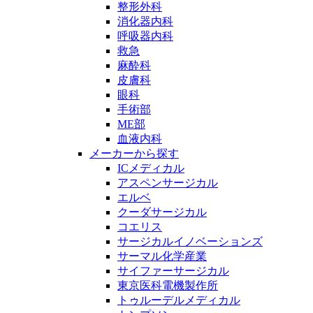
整形外科
消化器内科
呼吸器内科
救急
麻酔科
皮膚科
眼科
手術部
ME部
血液内科
メーカーから探す
ICメディカル
アスペンサージカル
エルベ
クーダサージカル
コエリス
サージカルイノベーションズ
サーマル化学産業
サイファーサージカル
東京医科電機製作所
トゥルーデルメディカル