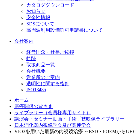
カタログダウンロード
お知らせ
安全性情報
SDSについて
高周波利用設備許可申請書について
会社案内
経営理念・社長ご挨拶
軌跡
取扱商品一覧
会社概要
営業所のご案内
透明性に関する指針
ISO13485
ホーム
医療関係の皆さま
ライブラリー（会員様専用サイト）
講演会・セミナー動画・手術手技映像ライブラリー
日本消化器内視鏡学会及び関連学会
VIO3を用いた最新の内視鏡治療 ～ESD・POEMからG