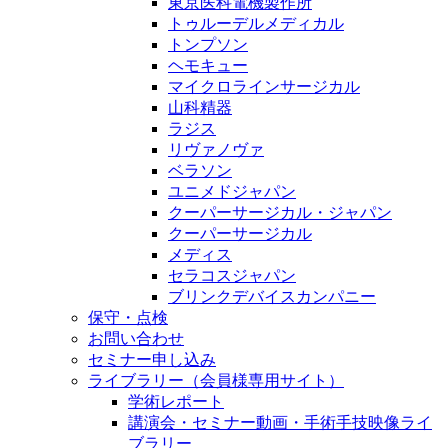
東京医科電機製作所
トゥルーデルメディカル
トンプソン
ヘモキュー
マイクロラインサージカル
山科精器
ラジス
リヴァノヴァ
ベラソン
ユニメドジャパン
クーパーサージカル・ジャパン
クーパーサージカル
メディス
セラコスジャパン
ブリンクデバイスカンパニー
保守・点検
お問い合わせ
セミナー申し込み
ライブラリー（会員様専用サイト）
学術レポート
講演会・セミナー動画・手術手技映像ライ
ブラリー