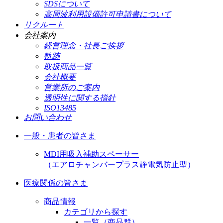
SDSについて
高周波利用設備許可申請書について
リクルート
会社案内
経営理念・社長ご挨拶
軌跡
取扱商品一覧
会社概要
営業所のご案内
透明性に関する指針
ISO13485
お問い合わせ
一般・患者の皆さま
MDI用吸入補助スペーサー
（エアロチャンバープラス静電気防止型）
医療関係の皆さま
商品情報
カテゴリから探す
一覧（商品群）