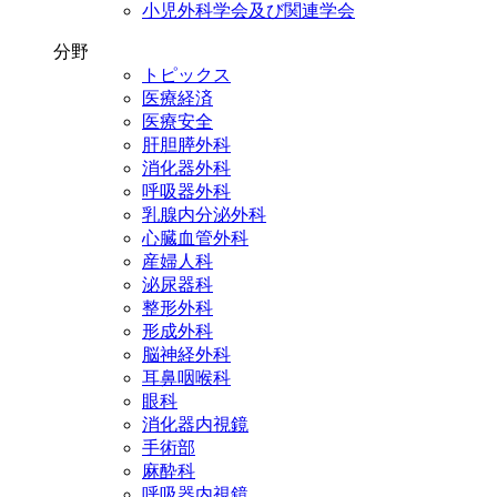
小児外科学会及び関連学会
分野
トピックス
医療経済
医療安全
肝胆膵外科
消化器外科
呼吸器外科
乳腺内分泌外科
心臓血管外科
産婦人科
泌尿器科
整形外科
形成外科
脳神経外科
耳鼻咽喉科
眼科
消化器内視鏡
手術部
麻酔科
呼吸器内視鏡