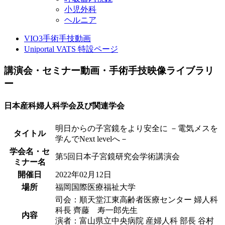
小児外科
ヘルニア
VIO3手術手技動画
Uniportal VATS 特設ページ
講演会・セミナー動画・手術手技映像ライブラリ
ー
日本産科婦人科学会及び関連学会
明日からの子宮鏡をより安全に －電気メスを
タイトル
学んでNext levelへ－
学会名・セ
第5回日本子宮鏡研究会学術講演会
ミナー名
開催日
2022年02月12日
場所
福岡国際医療福祉大学
司会：順天堂江東高齢者医療センター 婦人科
科長 齊藤 寿一郎先生
内容
演者：富山県立中央病院 産婦人科 部長 谷村