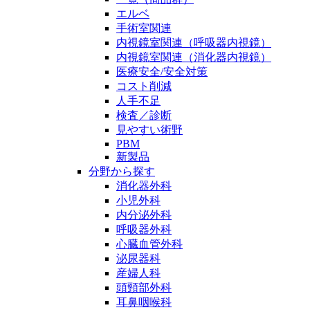
エルベ
手術室関連
内視鏡室関連（呼吸器内視鏡）
内視鏡室関連（消化器内視鏡）
医療安全/安全対策
コスト削減
人手不足
検査／診断
見やすい術野
PBM
新製品
分野から探す
消化器外科
小児外科
内分泌外科
呼吸器外科
心臓血管外科
泌尿器科
産婦人科
頭頸部外科
耳鼻咽喉科