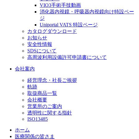
VIO3手術手技動画
消化器内視鏡・呼吸器内視鏡向け特設ペー
ジ
Uniportal VATS 特設ページ
カタログダウンロード
お知らせ
安全性情報
SDSについて
高周波利用設備許可申請書について
会社案内
経営理念・社長ご挨拶
軌跡
取扱商品一覧
会社概要
営業所のご案内
透明性に関する指針
ISO13485
ホーム
医療関係の皆さま