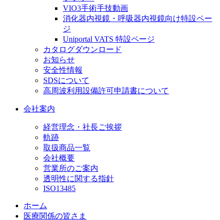
VIO3手術手技動画
消化器内視鏡・呼吸器内視鏡向け特設ペー
ジ
Uniportal VATS 特設ページ
カタログダウンロード
お知らせ
安全性情報
SDSについて
高周波利用設備許可申請書について
会社案内
経営理念・社長ご挨拶
軌跡
取扱商品一覧
会社概要
営業所のご案内
透明性に関する指針
ISO13485
ホーム
医療関係の皆さま