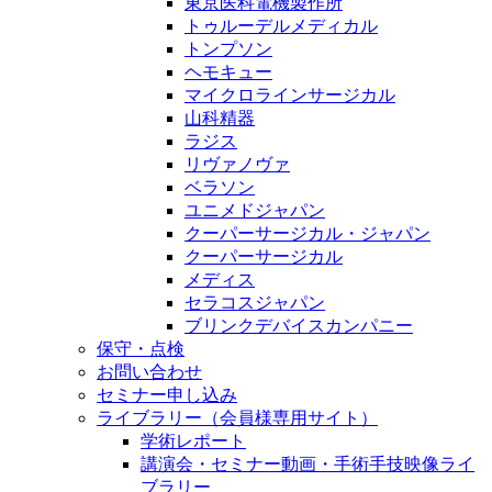
東京医科電機製作所
トゥルーデルメディカル
トンプソン
ヘモキュー
マイクロラインサージカル
山科精器
ラジス
リヴァノヴァ
ベラソン
ユニメドジャパン
クーパーサージカル・ジャパン
クーパーサージカル
メディス
セラコスジャパン
ブリンクデバイスカンパニー
保守・点検
お問い合わせ
セミナー申し込み
ライブラリー（会員様専用サイト）
学術レポート
講演会・セミナー動画・手術手技映像ライ
ブラリー