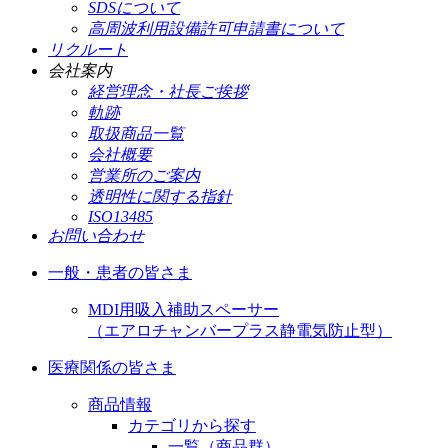
SDSについて
高周波利用設備許可申請書について
リクルート
会社案内
経営理念・社長ご挨拶
軌跡
取扱商品一覧
会社概要
営業所のご案内
透明性に関する指針
ISO13485
お問い合わせ
一般・患者の皆さま
MDI用吸入補助スペーサー
（エアロチャンバープラス静電気防止型）
医療関係の皆さま
商品情報
カテゴリから探す
一覧（商品群）