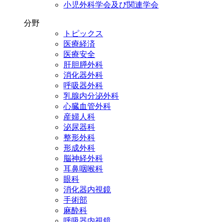
小児外科学会及び関連学会
分野
トピックス
医療経済
医療安全
肝胆膵外科
消化器外科
呼吸器外科
乳腺内分泌外科
心臓血管外科
産婦人科
泌尿器科
整形外科
形成外科
脳神経外科
耳鼻咽喉科
眼科
消化器内視鏡
手術部
麻酔科
呼吸器内視鏡