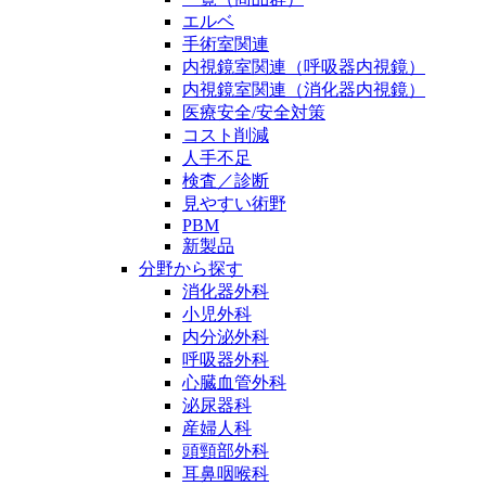
エルベ
手術室関連
内視鏡室関連（呼吸器内視鏡）
内視鏡室関連（消化器内視鏡）
医療安全/安全対策
コスト削減
人手不足
検査／診断
見やすい術野
PBM
新製品
分野から探す
消化器外科
小児外科
内分泌外科
呼吸器外科
心臓血管外科
泌尿器科
産婦人科
頭頸部外科
耳鼻咽喉科