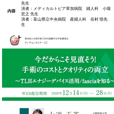
先生
演者：メディカルトピア草加病院 婦人科 小堀
内容
宏之 先生
演者：富山県立中央病院 産婦人科 谷村 悟先
生