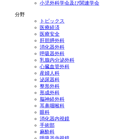
小児外科学会及び関連学会
分野
トピックス
医療経済
医療安全
肝胆膵外科
消化器外科
呼吸器外科
乳腺内分泌外科
心臓血管外科
産婦人科
泌尿器科
整形外科
形成外科
脳神経外科
耳鼻咽喉科
眼科
消化器内視鏡
手術部
麻酔科
呼吸器内視鏡