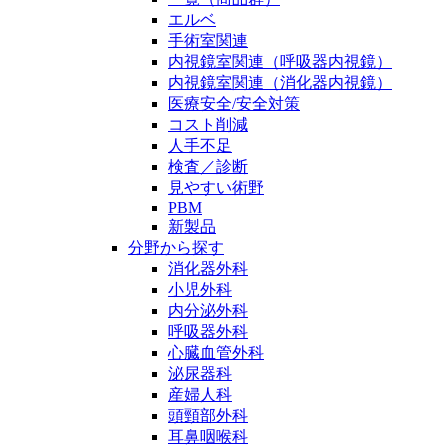
エルベ
手術室関連
内視鏡室関連（呼吸器内視鏡）
内視鏡室関連（消化器内視鏡）
医療安全/安全対策
コスト削減
人手不足
検査／診断
見やすい術野
PBM
新製品
分野から探す
消化器外科
小児外科
内分泌外科
呼吸器外科
心臓血管外科
泌尿器科
産婦人科
頭頸部外科
耳鼻咽喉科