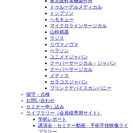
東京医科電機製作所
トゥルーデルメディカル
トンプソン
ヘモキュー
マイクロラインサージカル
山科精器
ラジス
リヴァノヴァ
ベラソン
ユニメドジャパン
クーパーサージカル・ジャパン
クーパーサージカル
メディス
セラコスジャパン
ブリンクデバイスカンパニー
保守・点検
お問い合わせ
セミナー申し込み
ライブラリー（会員様専用サイト）
学術レポート
講演会・セミナー動画・手術手技映像ライ
ブラリー