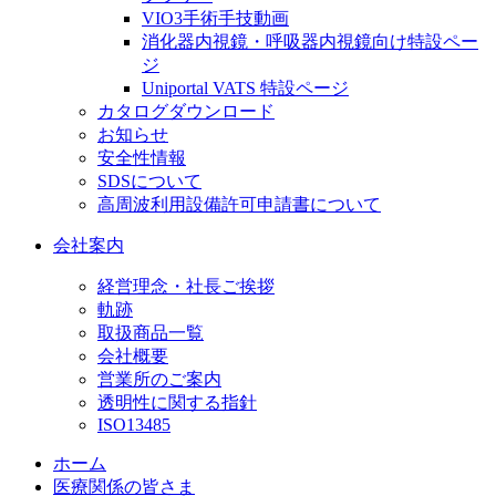
VIO3手術手技動画
消化器内視鏡・呼吸器内視鏡向け特設ペー
ジ
Uniportal VATS 特設ページ
カタログダウンロード
お知らせ
安全性情報
SDSについて
高周波利用設備許可申請書について
会社案内
経営理念・社長ご挨拶
軌跡
取扱商品一覧
会社概要
営業所のご案内
透明性に関する指針
ISO13485
ホーム
医療関係の皆さま