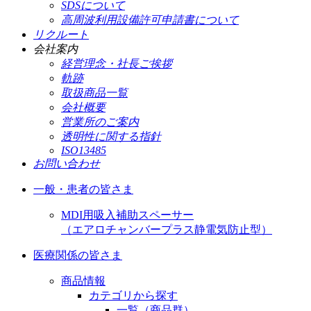
SDSについて
高周波利用設備許可申請書について
リクルート
会社案内
経営理念・社長ご挨拶
軌跡
取扱商品一覧
会社概要
営業所のご案内
透明性に関する指針
ISO13485
お問い合わせ
一般・患者の皆さま
MDI用吸入補助スペーサー
（エアロチャンバープラス静電気防止型）
医療関係の皆さま
商品情報
カテゴリから探す
一覧（商品群）