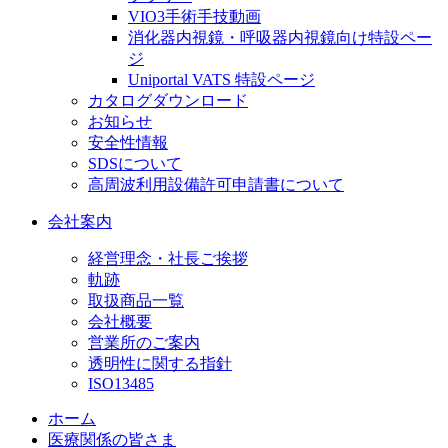
VIO3手術手技動画
消化器内視鏡・呼吸器内視鏡向け特設ペー
ジ
Uniportal VATS 特設ページ
カタログダウンロード
お知らせ
安全性情報
SDSについて
高周波利用設備許可申請書について
会社案内
経営理念・社長ご挨拶
軌跡
取扱商品一覧
会社概要
営業所のご案内
透明性に関する指針
ISO13485
ホーム
医療関係の皆さま