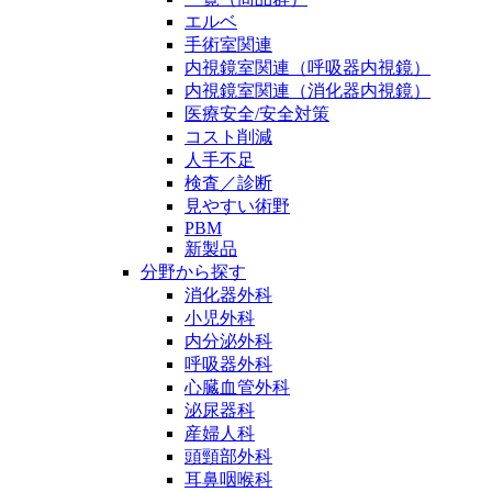
エルベ
手術室関連
内視鏡室関連（呼吸器内視鏡）
内視鏡室関連（消化器内視鏡）
医療安全/安全対策
コスト削減
人手不足
検査／診断
見やすい術野
PBM
新製品
分野から探す
消化器外科
小児外科
内分泌外科
呼吸器外科
心臓血管外科
泌尿器科
産婦人科
頭頸部外科
耳鼻咽喉科