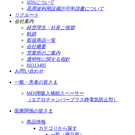
SDSについて
高周波利用設備許可申請書について
リクルート
会社案内
経営理念・社長ご挨拶
軌跡
取扱商品一覧
会社概要
営業所のご案内
透明性に関する指針
ISO13485
お問い合わせ
一般・患者の皆さま
MDI用吸入補助スペーサー
（エアロチャンバープラス静電気防止型）
医療関係の皆さま
商品情報
カテゴリから探す
一覧（商品群）