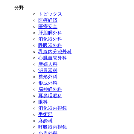
分野
トピックス
医療経済
医療安全
肝胆膵外科
消化器外科
呼吸器外科
乳腺内分泌外科
心臓血管外科
産婦人科
泌尿器科
整形外科
形成外科
脳神経外科
耳鼻咽喉科
眼科
消化器内視鏡
手術部
麻酔科
呼吸器内視鏡
小児外科