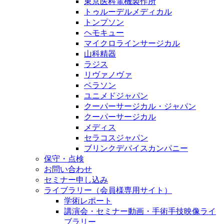
東京医科電機製作所
トゥルーデルメディカル
トンプソン
ヘモキュー
マイクロラインサージカル
山科精器
ラジス
リヴァノヴァ
ベラソン
ユニメドジャパン
クーパーサージカル・ジャパン
クーパーサージカル
メディス
セラコスジャパン
ブリンクデバイスカンパニー
保守・点検
お問い合わせ
セミナー申し込み
ライブラリー（会員様専用サイト）
学術レポート
講演会・セミナー動画・手術手技映像ライ
ブラリー