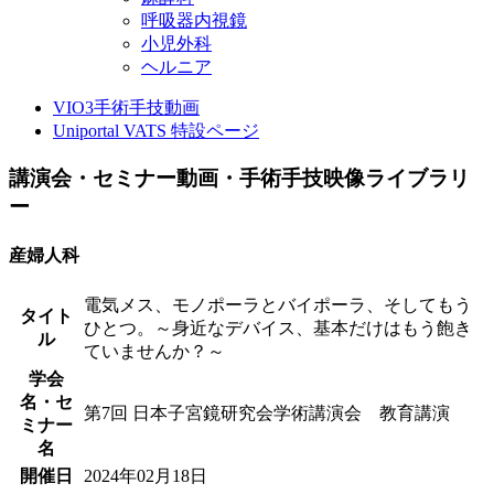
呼吸器内視鏡
小児外科
ヘルニア
VIO3手術手技動画
Uniportal VATS 特設ページ
講演会・セミナー動画・手術手技映像ライブラリ
ー
産婦人科
電気メス、モノポーラとバイポーラ、そしてもう
タイト
ひとつ。～身近なデバイス、基本だけはもう飽き
ル
ていませんか？～
学会
名・セ
第7回 日本子宮鏡研究会学術講演会 教育講演
ミナー
名
開催日
2024年02月18日