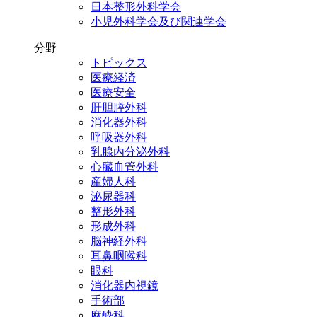
日本整形外科学会
小児外科学会及び関連学会
分野
トピックス
医療経済
医療安全
肝胆膵外科
消化器外科
呼吸器外科
乳腺内分泌外科
心臓血管外科
産婦人科
泌尿器科
整形外科
形成外科
脳神経外科
耳鼻咽喉科
眼科
消化器内視鏡
手術部
麻酔科