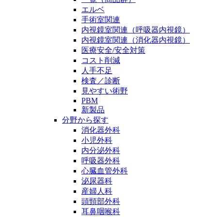
エルベ
手術室関連
内視鏡室関連（呼吸器内視鏡）
内視鏡室関連（消化器内視鏡）
医療安全/安全対策
コスト削減
人手不足
検査／診断
見やすい術野
PBM
新製品
分野から探す
消化器外科
小児外科
内分泌外科
呼吸器外科
心臓血管外科
泌尿器科
産婦人科
頭頸部外科
耳鼻咽喉科