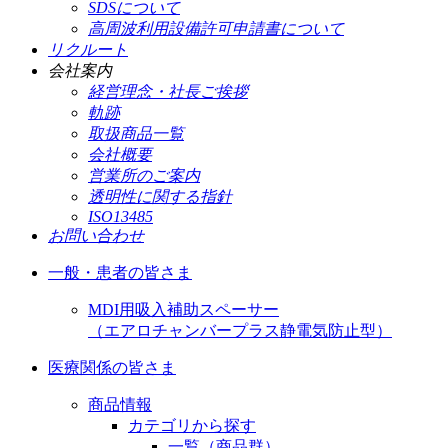
SDSについて
高周波利用設備許可申請書について
リクルート
会社案内
経営理念・社長ご挨拶
軌跡
取扱商品一覧
会社概要
営業所のご案内
透明性に関する指針
ISO13485
お問い合わせ
一般・患者の皆さま
MDI用吸入補助スペーサー
（エアロチャンバープラス静電気防止型）
医療関係の皆さま
商品情報
カテゴリから探す
一覧（商品群）