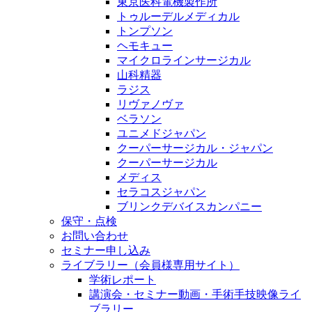
東京医科電機製作所
トゥルーデルメディカル
トンプソン
ヘモキュー
マイクロラインサージカル
山科精器
ラジス
リヴァノヴァ
ベラソン
ユニメドジャパン
クーパーサージカル・ジャパン
クーパーサージカル
メディス
セラコスジャパン
ブリンクデバイスカンパニー
保守・点検
お問い合わせ
セミナー申し込み
ライブラリー（会員様専用サイト）
学術レポート
講演会・セミナー動画・手術手技映像ライ
ブラリー