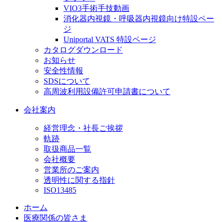
VIO3手術手技動画
消化器内視鏡・呼吸器内視鏡向け特設ペー
ジ
Uniportal VATS 特設ページ
カタログダウンロード
お知らせ
安全性情報
SDSについて
高周波利用設備許可申請書について
会社案内
経営理念・社長ご挨拶
軌跡
取扱商品一覧
会社概要
営業所のご案内
透明性に関する指針
ISO13485
ホーム
医療関係の皆さま