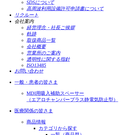
SDSについて
高周波利用設備許可申請書について
リクルート
会社案内
経営理念・社長ご挨拶
軌跡
取扱商品一覧
会社概要
営業所のご案内
透明性に関する指針
ISO13485
お問い合わせ
一般・患者の皆さま
MDI用吸入補助スペーサー
（エアロチャンバープラス静電気防止型）
医療関係の皆さま
商品情報
カテゴリから探す
一覧（商品群）