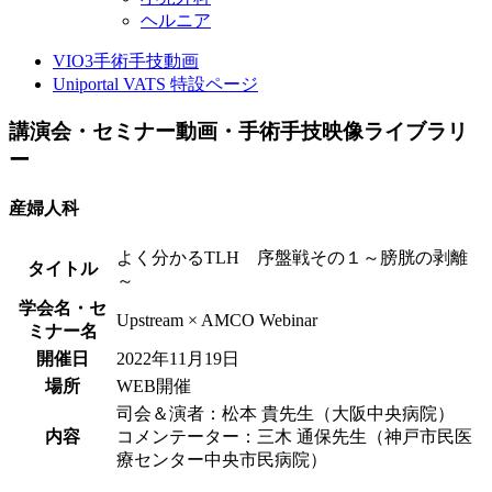
ヘルニア
VIO3手術手技動画
Uniportal VATS 特設ページ
講演会・セミナー動画・手術手技映像ライブラリ
ー
産婦人科
よく分かるTLH 序盤戦その１～膀胱の剥離
タイトル
～
学会名・セ
Upstream × AMCO Webinar
ミナー名
開催日
2022年11月19日
場所
WEB開催
司会＆演者：松本 貴先生（大阪中央病院）
内容
コメンテーター：三木 通保先生（神戸市民医
療センター中央市民病院）