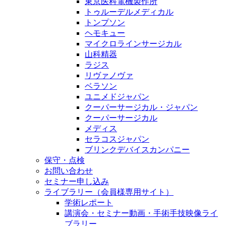
東京医科電機製作所
トゥルーデルメディカル
トンプソン
ヘモキュー
マイクロラインサージカル
山科精器
ラジス
リヴァノヴァ
ベラソン
ユニメドジャパン
クーパーサージカル・ジャパン
クーパーサージカル
メディス
セラコスジャパン
ブリンクデバイスカンパニー
保守・点検
お問い合わせ
セミナー申し込み
ライブラリー（会員様専用サイト）
学術レポート
講演会・セミナー動画・手術手技映像ライ
ブラリー