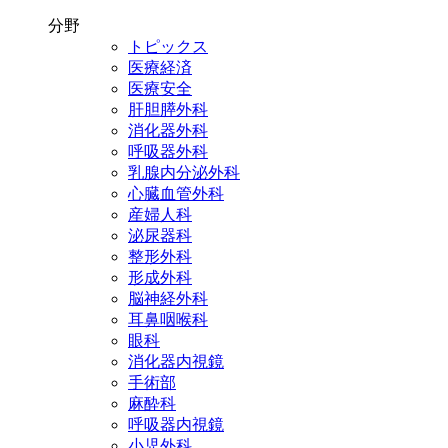
分野
トピックス
医療経済
医療安全
肝胆膵外科
消化器外科
呼吸器外科
乳腺内分泌外科
心臓血管外科
産婦人科
泌尿器科
整形外科
形成外科
脳神経外科
耳鼻咽喉科
眼科
消化器内視鏡
手術部
麻酔科
呼吸器内視鏡
小児外科