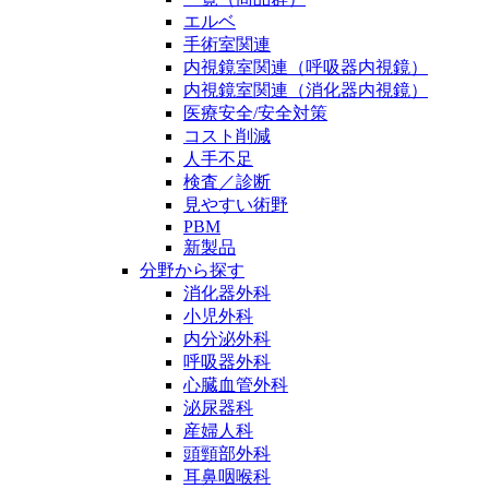
エルベ
手術室関連
内視鏡室関連（呼吸器内視鏡）
内視鏡室関連（消化器内視鏡）
医療安全/安全対策
コスト削減
人手不足
検査／診断
見やすい術野
PBM
新製品
分野から探す
消化器外科
小児外科
内分泌外科
呼吸器外科
心臓血管外科
泌尿器科
産婦人科
頭頸部外科
耳鼻咽喉科