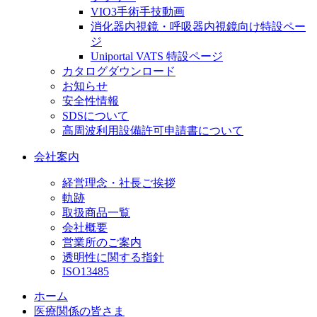
VIO3手術手技動画
消化器内視鏡・呼吸器内視鏡向け特設ペー
ジ
Uniportal VATS 特設ページ
カタログダウンロード
お知らせ
安全性情報
SDSについて
高周波利用設備許可申請書について
会社案内
経営理念・社長ご挨拶
軌跡
取扱商品一覧
会社概要
営業所のご案内
透明性に関する指針
ISO13485
ホーム
医療関係の皆さま