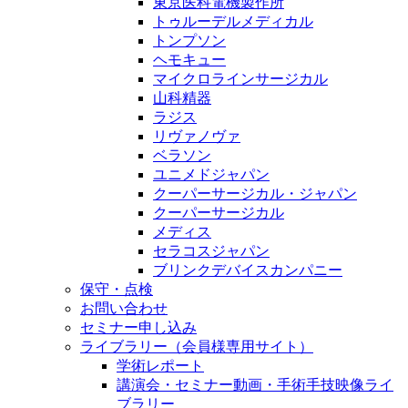
東京医科電機製作所
トゥルーデルメディカル
トンプソン
ヘモキュー
マイクロラインサージカル
山科精器
ラジス
リヴァノヴァ
ベラソン
ユニメドジャパン
クーパーサージカル・ジャパン
クーパーサージカル
メディス
セラコスジャパン
ブリンクデバイスカンパニー
保守・点検
お問い合わせ
セミナー申し込み
ライブラリー（会員様専用サイト）
学術レポート
講演会・セミナー動画・手術手技映像ライ
ブラリー