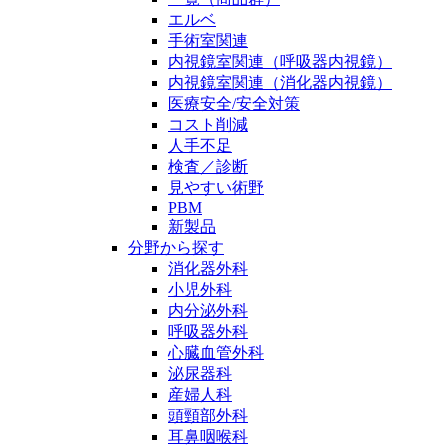
エルベ
手術室関連
内視鏡室関連（呼吸器内視鏡）
内視鏡室関連（消化器内視鏡）
医療安全/安全対策
コスト削減
人手不足
検査／診断
見やすい術野
PBM
新製品
分野から探す
消化器外科
小児外科
内分泌外科
呼吸器外科
心臓血管外科
泌尿器科
産婦人科
頭頸部外科
耳鼻咽喉科