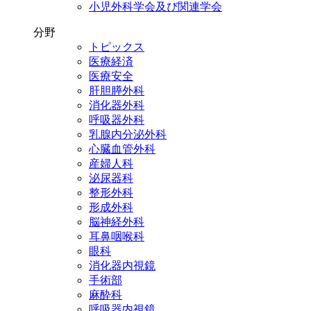
小児外科学会及び関連学会
分野
トピックス
医療経済
医療安全
肝胆膵外科
消化器外科
呼吸器外科
乳腺内分泌外科
心臓血管外科
産婦人科
泌尿器科
整形外科
形成外科
脳神経外科
耳鼻咽喉科
眼科
消化器内視鏡
手術部
麻酔科
呼吸器内視鏡