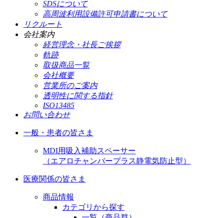
SDSについて
高周波利用設備許可申請書について
リクルート
会社案内
経営理念・社長ご挨拶
軌跡
取扱商品一覧
会社概要
営業所のご案内
透明性に関する指針
ISO13485
お問い合わせ
一般・患者の皆さま
MDI用吸入補助スペーサー
（エアロチャンバープラス静電気防止型）
医療関係の皆さま
商品情報
カテゴリから探す
一覧（商品群）