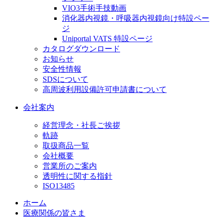
VIO3手術手技動画
消化器内視鏡・呼吸器内視鏡向け特設ペー
ジ
Uniportal VATS 特設ページ
カタログダウンロード
お知らせ
安全性情報
SDSについて
高周波利用設備許可申請書について
会社案内
経営理念・社長ご挨拶
軌跡
取扱商品一覧
会社概要
営業所のご案内
透明性に関する指針
ISO13485
ホーム
医療関係の皆さま