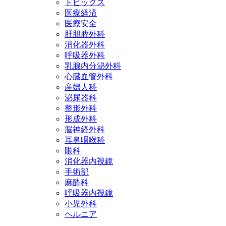
トピックス
医療経済
医療安全
肝胆膵外科
消化器外科
呼吸器外科
乳腺内分泌外科
心臓血管外科
産婦人科
泌尿器科
整形外科
形成外科
脳神経外科
耳鼻咽喉科
眼科
消化器内視鏡
手術部
麻酔科
呼吸器内視鏡
小児外科
ヘルニア