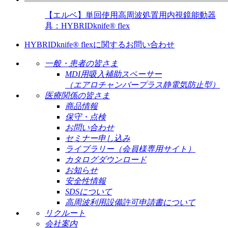
【エルベ】単回使用高周波処置用内視鏡能動器
具：HYBRIDknife® flex
HYBRIDknife® flexに関するお問い合わせ
一般・患者の皆さま
MDI用吸入補助スペーサー
（エアロチャンバープラス静電気防止型）
医療関係の皆さま
商品情報
保守・点検
お問い合わせ
セミナー申し込み
ライブラリー（会員様専用サイト）
カタログダウンロード
お知らせ
安全性情報
SDSについて
高周波利用設備許可申請書について
リクルート
会社案内