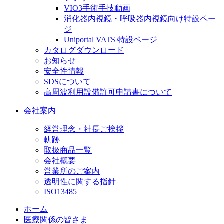
VIO3手術手技動画
消化器内視鏡・呼吸器内視鏡向け特設ペー
ジ
Uniportal VATS 特設ページ
カタログダウンロード
お知らせ
安全性情報
SDSについて
高周波利用設備許可申請書について
会社案内
経営理念・社長ご挨拶
軌跡
取扱商品一覧
会社概要
営業所のご案内
透明性に関する指針
ISO13485
ホーム
医療関係の皆さま