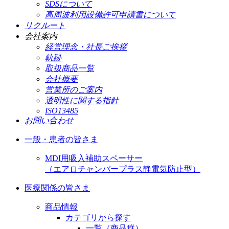
SDSについて
高周波利用設備許可申請書について
リクルート
会社案内
経営理念・社長ご挨拶
軌跡
取扱商品一覧
会社概要
営業所のご案内
透明性に関する指針
ISO13485
お問い合わせ
一般・患者の皆さま
MDI用吸入補助スペーサー
（エアロチャンバープラス静電気防止型）
医療関係の皆さま
商品情報
カテゴリから探す
一覧（商品群）