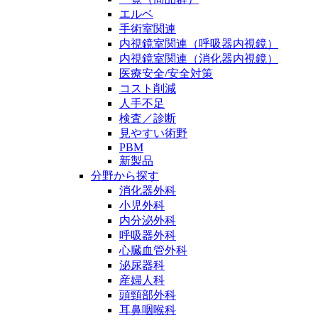
エルベ
手術室関連
内視鏡室関連（呼吸器内視鏡）
内視鏡室関連（消化器内視鏡）
医療安全/安全対策
コスト削減
人手不足
検査／診断
見やすい術野
PBM
新製品
分野から探す
消化器外科
小児外科
内分泌外科
呼吸器外科
心臓血管外科
泌尿器科
産婦人科
頭頸部外科
耳鼻咽喉科