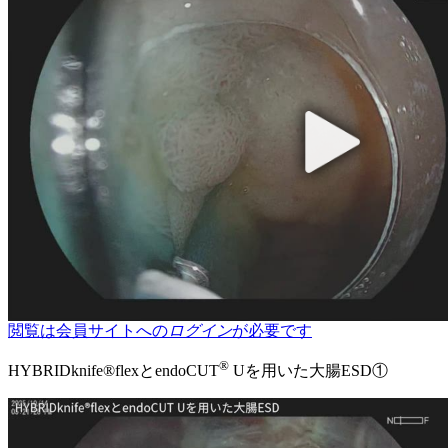
閲覧は会員サイトへの
ログイン
が必要です
®
HYBRIDknife®flexとendoCUT
Uを用いた大腸ESD①