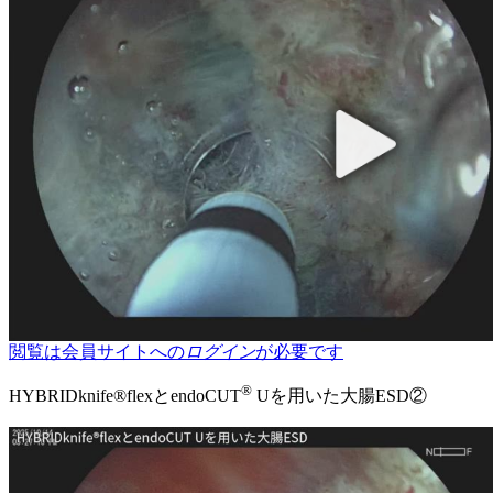
閲覧は会員サイトへの
ログイン
が必要です
®
HYBRIDknife®flexとendoCUT
Uを用いた大腸ESD②