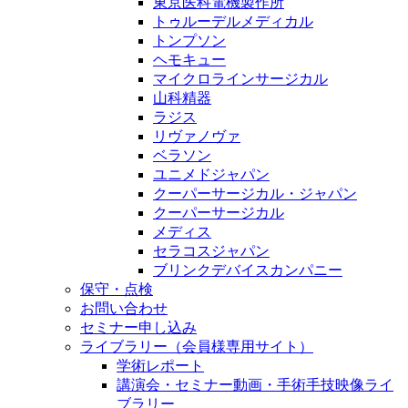
東京医科電機製作所
トゥルーデルメディカル
トンプソン
ヘモキュー
マイクロラインサージカル
山科精器
ラジス
リヴァノヴァ
ベラソン
ユニメドジャパン
クーパーサージカル・ジャパン
クーパーサージカル
メディス
セラコスジャパン
ブリンクデバイスカンパニー
保守・点検
お問い合わせ
セミナー申し込み
ライブラリー（会員様専用サイト）
学術レポート
講演会・セミナー動画・手術手技映像ライ
ブラリー