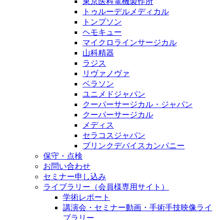
東京医科電機製作所
トゥルーデルメディカル
トンプソン
ヘモキュー
マイクロラインサージカル
山科精器
ラジス
リヴァノヴァ
ベラソン
ユニメドジャパン
クーパーサージカル・ジャパン
クーパーサージカル
メディス
セラコスジャパン
ブリンクデバイスカンパニー
保守・点検
お問い合わせ
セミナー申し込み
ライブラリー（会員様専用サイト）
学術レポート
講演会・セミナー動画・手術手技映像ライ
ブラリー