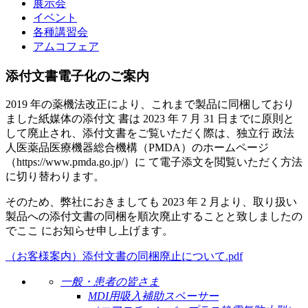
展示会
イベント
各種講習会
アムコフェア
添付文書電子化のご案内
2019 年の薬機法改正により、これまで製品に同梱しており
ました紙媒体の添付文 書は 2023 年 7 月 31 日までに原則と
して廃止され、添付文書をご覧いただく際は、独立行 政法
人医薬品医療機器総合機構（PMDA）のホームページ
（https://www.pmda.go.jp/）に て電子添文を閲覧いただく方法
に切り替わります。
そのため、弊社におきましても 2023 年 2 月より、取り扱い
製品への添付文書の同梱を順次廃止することと致しましたの
でここ にお知らせ申し上げます。
（お客様案内）添付文書の同梱廃止について.pdf
一般・患者の皆さま
MDI用吸入補助スペーサー