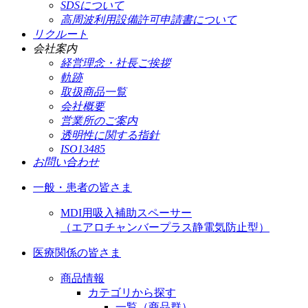
SDSについて
高周波利用設備許可申請書について
リクルート
会社案内
経営理念・社長ご挨拶
軌跡
取扱商品一覧
会社概要
営業所のご案内
透明性に関する指針
ISO13485
お問い合わせ
一般・患者の皆さま
MDI用吸入補助スペーサー
（エアロチャンバープラス静電気防止型）
医療関係の皆さま
商品情報
カテゴリから探す
一覧（商品群）