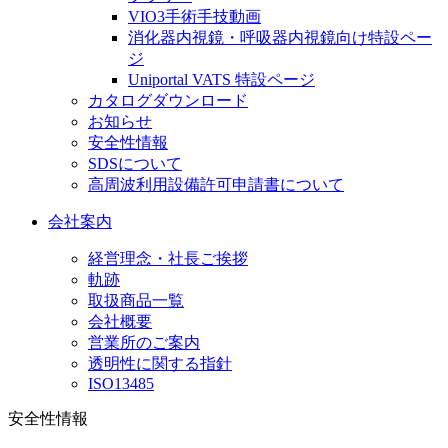
VIO3手術手技動画
消化器内視鏡・呼吸器内視鏡向け特設ペー
ジ
Uniportal VATS 特設ページ
カタログダウンロード
お知らせ
安全性情報
SDSについて
高周波利用設備許可申請書について
会社案内
経営理念・社長ご挨拶
軌跡
取扱商品一覧
会社概要
営業所のご案内
透明性に関する指針
ISO13485
安全性情報