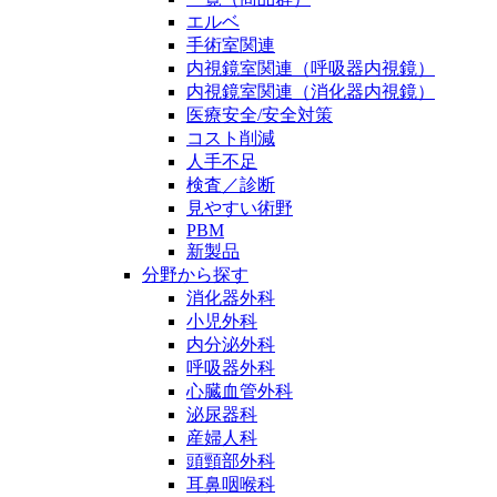
エルベ
手術室関連
内視鏡室関連（呼吸器内視鏡）
内視鏡室関連（消化器内視鏡）
医療安全/安全対策
コスト削減
人手不足
検査／診断
見やすい術野
PBM
新製品
分野から探す
消化器外科
小児外科
内分泌外科
呼吸器外科
心臓血管外科
泌尿器科
産婦人科
頭頸部外科
耳鼻咽喉科