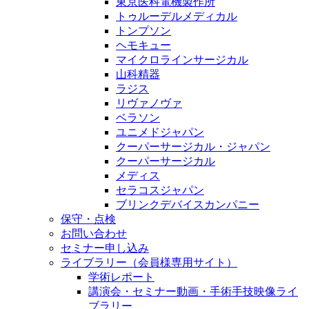
東京医科電機製作所
トゥルーデルメディカル
トンプソン
ヘモキュー
マイクロラインサージカル
山科精器
ラジス
リヴァノヴァ
ベラソン
ユニメドジャパン
クーパーサージカル・ジャパン
クーパーサージカル
メディス
セラコスジャパン
ブリンクデバイスカンパニー
保守・点検
お問い合わせ
セミナー申し込み
ライブラリー（会員様専用サイト）
学術レポート
講演会・セミナー動画・手術手技映像ライ
ブラリー