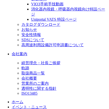
VIO3手術手技動画
消化器内視鏡・呼吸器内視鏡向け特設ペー
ジ
Uniportal VATS 特設ページ
カタログダウンロード
お知らせ
安全性情報
SDSについて
高周波利用設備許可申請書について
会社案内
経営理念・社長ご挨拶
軌跡
取扱商品一覧
会社概要
営業所のご案内
透明性に関する指針
ISO13485
ホーム
イベント・ニュース