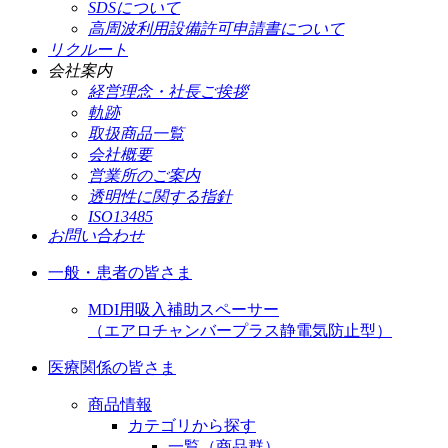
SDSについて
高周波利用設備許可申請書について
リクルート
会社案内
経営理念・社長ご挨拶
軌跡
取扱商品一覧
会社概要
営業所のご案内
透明性に関する指針
ISO13485
お問い合わせ
一般・患者の皆さま
MDI用吸入補助スペーサー
（エアロチャンバープラス静電気防止型）
医療関係の皆さま
商品情報
カテゴリから探す
一覧（商品群）