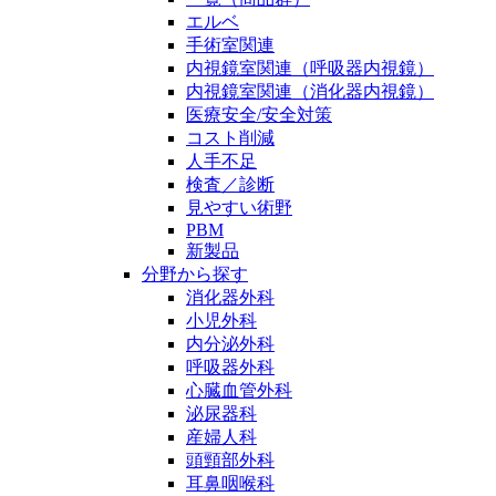
エルベ
手術室関連
内視鏡室関連（呼吸器内視鏡）
内視鏡室関連（消化器内視鏡）
医療安全/安全対策
コスト削減
人手不足
検査／診断
見やすい術野
PBM
新製品
分野から探す
消化器外科
小児外科
内分泌外科
呼吸器外科
心臓血管外科
泌尿器科
産婦人科
頭頸部外科
耳鼻咽喉科