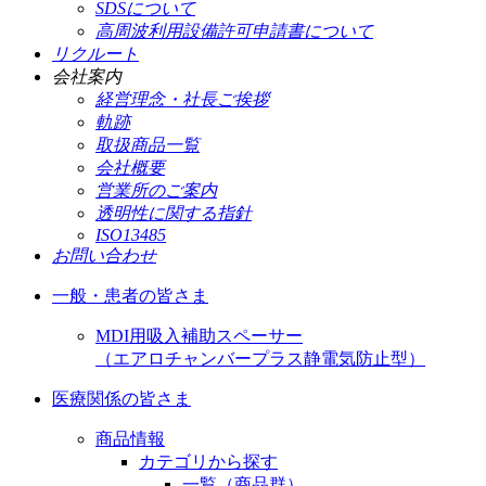
SDSについて
高周波利用設備許可申請書について
リクルート
会社案内
経営理念・社長ご挨拶
軌跡
取扱商品一覧
会社概要
営業所のご案内
透明性に関する指針
ISO13485
お問い合わせ
一般・患者の皆さま
MDI用吸入補助スペーサー
（エアロチャンバープラス静電気防止型）
医療関係の皆さま
商品情報
カテゴリから探す
一覧（商品群）