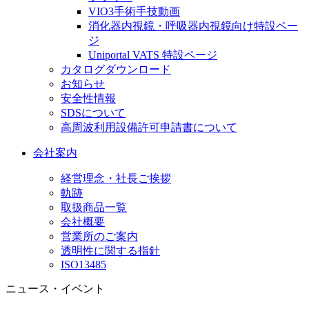
VIO3手術手技動画
消化器内視鏡・呼吸器内視鏡向け特設ペー
ジ
Uniportal VATS 特設ページ
カタログダウンロード
お知らせ
安全性情報
SDSについて
高周波利用設備許可申請書について
会社案内
経営理念・社長ご挨拶
軌跡
取扱商品一覧
会社概要
営業所のご案内
透明性に関する指針
ISO13485
ニュース・イベント