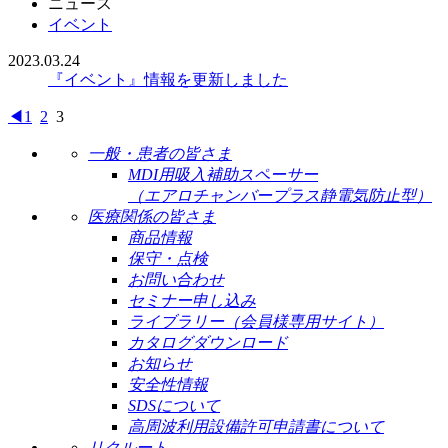
ニュース
イベント
2023.03.24
『イベント』情報を更新しました
◀
1
2
3
一般・患者の皆さま
MDI用吸入補助スペーサー
（エアロチャンバープラス静電気防止型）
医療関係の皆さま
商品情報
保守・点検
お問い合わせ
セミナー申し込み
ライブラリー（会員様専用サイト）
カタログダウンロード
お知らせ
安全性情報
SDSについて
高周波利用設備許可申請書について
リクルート