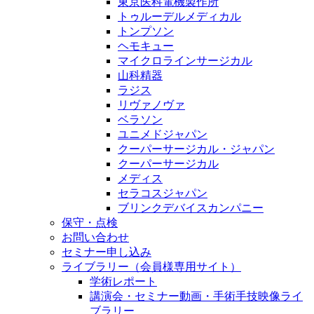
東京医科電機製作所
トゥルーデルメディカル
トンプソン
ヘモキュー
マイクロラインサージカル
山科精器
ラジス
リヴァノヴァ
ベラソン
ユニメドジャパン
クーパーサージカル・ジャパン
クーパーサージカル
メディス
セラコスジャパン
ブリンクデバイスカンパニー
保守・点検
お問い合わせ
セミナー申し込み
ライブラリー（会員様専用サイト）
学術レポート
講演会・セミナー動画・手術手技映像ライ
ブラリー