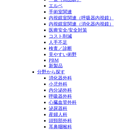
エルベ
手術室関連
内視鏡室関連（呼吸器内視鏡）
内視鏡室関連（消化器内視鏡）
医療安全/安全対策
コスト削減
人手不足
検査／診断
見やすい術野
PBM
新製品
分野から探す
消化器外科
小児外科
内分泌外科
呼吸器外科
心臓血管外科
泌尿器科
産婦人科
頭頸部外科
耳鼻咽喉科