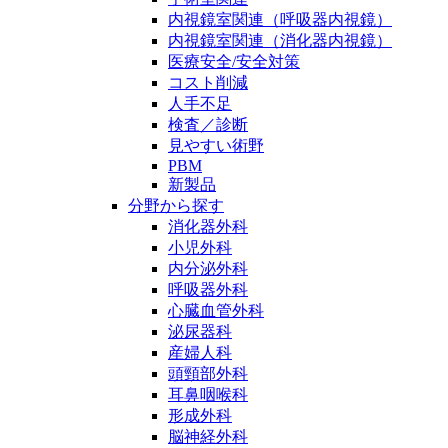
内視鏡室関連（呼吸器内視鏡）
内視鏡室関連（消化器内視鏡）
医療安全/安全対策
コスト削減
人手不足
検査／診断
見やすい術野
PBM
新製品
分野から探す
消化器外科
小児外科
内分泌外科
呼吸器外科
心臓血管外科
泌尿器科
産婦人科
頭頸部外科
耳鼻咽喉科
形成外科
脳神経外科