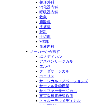
整形外科
消化器内科
呼吸器内科
救急
麻酔科
皮膚科
眼科
手術部
ME部
血液内科
メーカーから探す
ICメディカル
アスペンサージカル
エルベ
クーダサージカル
コエリス
サージカルイノベーションズ
サーマル化学産業
サイファーサージカル
東京医科電機製作所
トゥルーデルメディカル