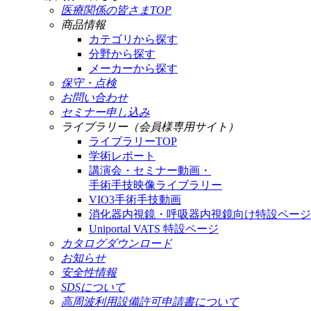
医療関係の皆さまTOP
商品情報
カテゴリから探す
分野から探す
メーカーから探す
保守・点検
お問い合わせ
セミナー申し込み
ライブラリー（会員様専用サイト）
ライブラリーTOP
学術レポート
講演会・セミナー動画・
手術手技映像ライブラリー
VIO3手術手技動画
消化器内視鏡・呼吸器内視鏡向け特設ページ
Uniportal VATS 特設ページ
カタログダウンロード
お知らせ
安全性情報
SDSについて
高周波利用設備許可申請書について