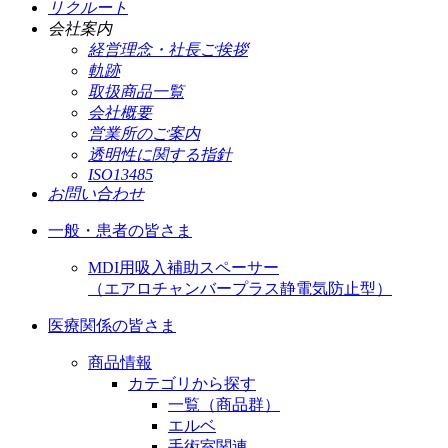
リクルート
会社案内
経営理念・社長ご挨拶
軌跡
取扱商品一覧
会社概要
営業所のご案内
透明性に関する指針
ISO13485
お問い合わせ
一般・患者の皆さま
MDI用吸入補助スペーサー
（エアロチャンバープラス静電気防止型）
医療関係の皆さま
商品情報
カテゴリから探す
一覧（商品群）
エルベ
手術室関連