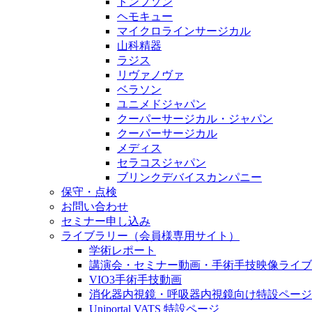
トンプソン
ヘモキュー
マイクロラインサージカル
山科精器
ラジス
リヴァノヴァ
ベラソン
ユニメドジャパン
クーパーサージカル・ジャパン
クーパーサージカル
メディス
セラコスジャパン
ブリンクデバイスカンパニー
保守・点検
お問い合わせ
セミナー申し込み
ライブラリー（会員様専用サイト）
学術レポート
講演会・セミナー動画・手術手技映像ライブ
VIO3手術手技動画
消化器内視鏡・呼吸器内視鏡向け特設ページ
Uniportal VATS 特設ページ