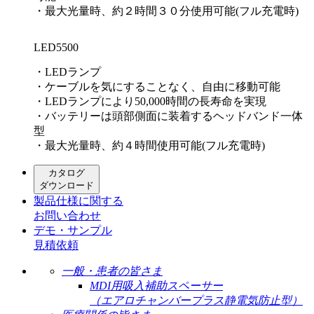
・最大光量時、約２時間３０分使用可能(フル充電時)
LED5500
・LEDランプ
・ケーブルを気にすることなく、自由に移動可能
・LEDランプにより50,000時間の長寿命を実現
・バッテリーは頭部側面に装着するヘッドバンド一体
型
・最大光量時、約４時間使用可能(フル充電時)
カタログ
ダウンロード
製品仕様に関する
お問い合わせ
デモ・サンプル
見積依頼
一般・患者の皆さま
MDI用吸入補助スペーサー
（エアロチャンバープラス静電気防止型）