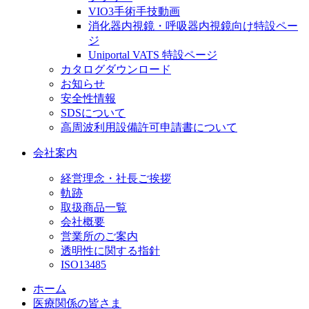
VIO3手術手技動画
消化器内視鏡・呼吸器内視鏡向け特設ペー
ジ
Uniportal VATS 特設ページ
カタログダウンロード
お知らせ
安全性情報
SDSについて
高周波利用設備許可申請書について
会社案内
経営理念・社長ご挨拶
軌跡
取扱商品一覧
会社概要
営業所のご案内
透明性に関する指針
ISO13485
ホーム
医療関係の皆さま