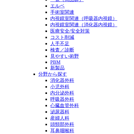
エルベ
手術室関連
内視鏡室関連（呼吸器内視鏡）
内視鏡室関連（消化器内視鏡）
医療安全/安全対策
コスト削減
人手不足
検査／診断
見やすい術野
PBM
新製品
分野から探す
消化器外科
小児外科
内分泌外科
呼吸器外科
心臓血管外科
泌尿器科
産婦人科
頭頸部外科
耳鼻咽喉科