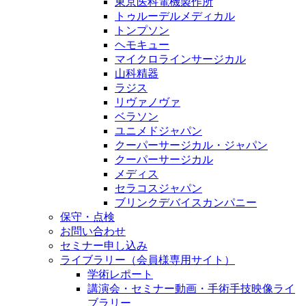
東京医科電機製作所
トゥルーデルメディカル
トンプソン
ヘモキュー
マイクロラインサージカル
山科精器
ラジス
リヴァノヴァ
ベラソン
ユニメドジャパン
クーパーサージカル・ジャパン
クーパーサージカル
メディス
セラコスジャパン
ブリンクデバイスカンパニー
保守・点検
お問い合わせ
セミナー申し込み
ライブラリー（会員様専用サイト）
学術レポート
講演会・セミナー動画・手術手技映像ライ
ブラリー