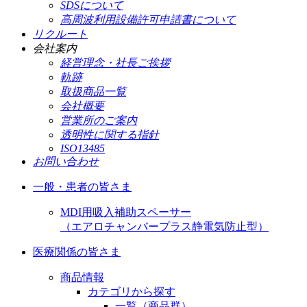
SDSについて
高周波利用設備許可申請書について
リクルート
会社案内
経営理念・社長ご挨拶
軌跡
取扱商品一覧
会社概要
営業所のご案内
透明性に関する指針
ISO13485
お問い合わせ
一般・患者の皆さま
MDI用吸入補助スペーサー
（エアロチャンバープラス静電気防止型）
医療関係の皆さま
商品情報
カテゴリから探す
一覧（商品群）