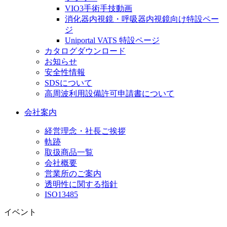
VIO3手術手技動画
消化器内視鏡・呼吸器内視鏡向け特設ペー
ジ
Uniportal VATS 特設ページ
カタログダウンロード
お知らせ
安全性情報
SDSについて
高周波利用設備許可申請書について
会社案内
経営理念・社長ご挨拶
軌跡
取扱商品一覧
会社概要
営業所のご案内
透明性に関する指針
ISO13485
イベント