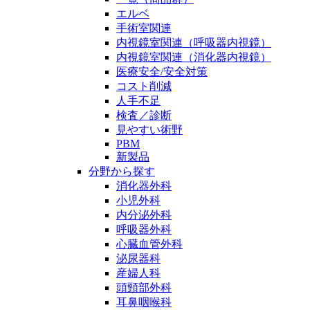
エルベ
手術室関連
内視鏡室関連（呼吸器内視鏡）
内視鏡室関連（消化器内視鏡）
医療安全/安全対策
コスト削減
人手不足
検査／診断
見やすい術野
PBM
新製品
分野から探す
消化器外科
小児外科
内分泌外科
呼吸器外科
心臓血管外科
泌尿器科
産婦人科
頭頸部外科
耳鼻咽喉科