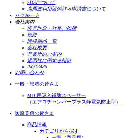
SDSについて
高周波利用設備許可申請書について
リクルート
会社案内
経営理念・社長ご挨拶
軌跡
取扱商品一覧
会社概要
営業所のご案内
透明性に関する指針
ISO13485
お問い合わせ
一般・患者の皆さま
MDI用吸入補助スペーサー
（エアロチャンバープラス静電気防止型）
医療関係の皆さま
商品情報
カテゴリから探す
一覧（商品群）