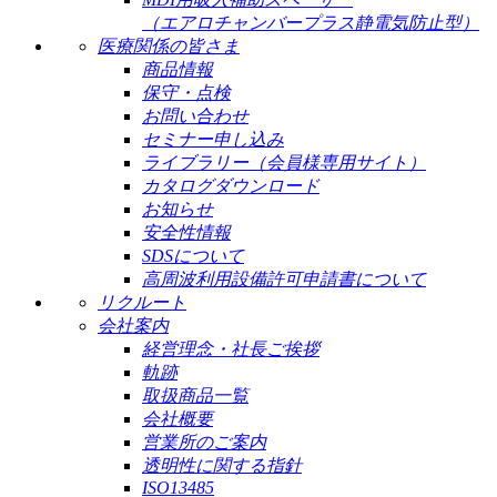
（エアロチャンバープラス静電気防止型）
医療関係の皆さま
商品情報
保守・点検
お問い合わせ
セミナー申し込み
ライブラリー（会員様専用サイト）
カタログダウンロード
お知らせ
安全性情報
SDSについて
高周波利用設備許可申請書について
リクルート
会社案内
経営理念・社長ご挨拶
軌跡
取扱商品一覧
会社概要
営業所のご案内
透明性に関する指針
ISO13485