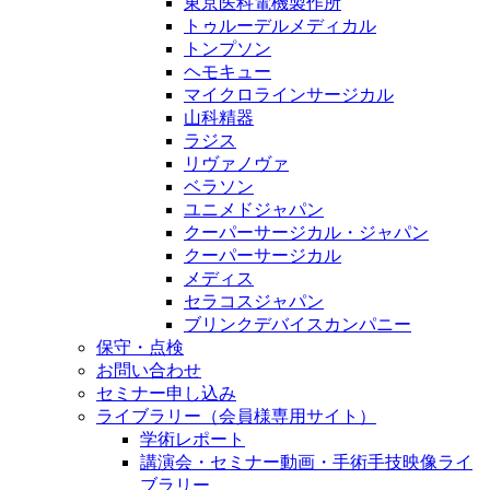
東京医科電機製作所
トゥルーデルメディカル
トンプソン
ヘモキュー
マイクロラインサージカル
山科精器
ラジス
リヴァノヴァ
ベラソン
ユニメドジャパン
クーパーサージカル・ジャパン
クーパーサージカル
メディス
セラコスジャパン
ブリンクデバイスカンパニー
保守・点検
お問い合わせ
セミナー申し込み
ライブラリー（会員様専用サイト）
学術レポート
講演会・セミナー動画・手術手技映像ライ
ブラリー