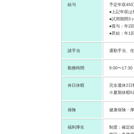
給与
予定年収450
●上記年収は
●試用期間3
●賞与：年2回
●昇給：年1回
諸手当
通勤手当、
勤務時間
9:00〜17:30
休日休暇
完全週休2日
※夏期休暇5日
保険
健康保険・
福利厚生
制度：確定