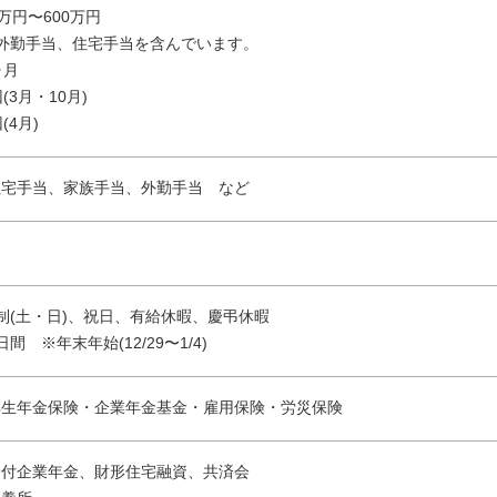
万円〜600万円
外勤手当、住宅手当を含んでいます。
ヶ月
(3月・10月)
(4月)
住宅手当、家族手当、外勤手当 など
制(土・日)、祝日、有給休暇、慶弔休暇
間 ※年末年始(12/29〜1/4)
厚生年金保険・企業年金基金・雇用保険・労災保険
給付企業年金、財形住宅融資、共済会