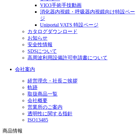
VIO3手術手技動画
消化器内視鏡・呼吸器内視鏡向け特設ペー
ジ
Uniportal VATS 特設ページ
カタログダウンロード
お知らせ
安全性情報
SDSについて
高周波利用設備許可申請書について
会社案内
経営理念・社長ご挨拶
軌跡
取扱商品一覧
会社概要
営業所のご案内
透明性に関する指針
ISO13485
商品情報