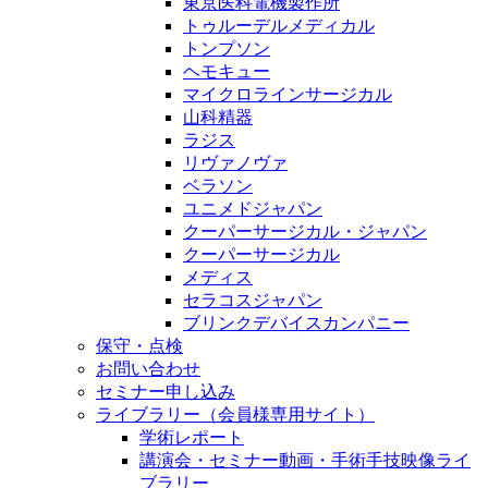
東京医科電機製作所
トゥルーデルメディカル
トンプソン
ヘモキュー
マイクロラインサージカル
山科精器
ラジス
リヴァノヴァ
ベラソン
ユニメドジャパン
クーパーサージカル・ジャパン
クーパーサージカル
メディス
セラコスジャパン
ブリンクデバイスカンパニー
保守・点検
お問い合わせ
セミナー申し込み
ライブラリー（会員様専用サイト）
学術レポート
講演会・セミナー動画・手術手技映像ライ
ブラリー