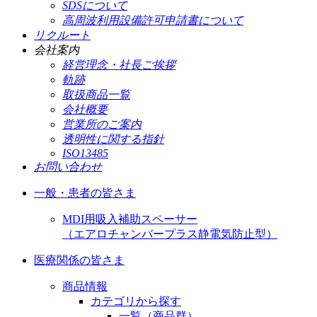
SDSについて
高周波利用設備許可申請書について
リクルート
会社案内
経営理念・社長ご挨拶
軌跡
取扱商品一覧
会社概要
営業所のご案内
透明性に関する指針
ISO13485
お問い合わせ
一般・患者の皆さま
MDI用吸入補助スペーサー
（エアロチャンバープラス静電気防止型）
医療関係の皆さま
商品情報
カテゴリから探す
一覧（商品群）