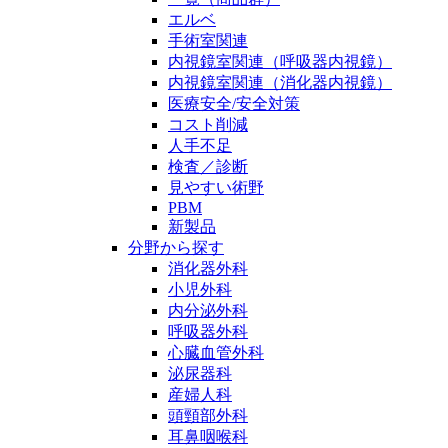
エルベ
手術室関連
内視鏡室関連（呼吸器内視鏡）
内視鏡室関連（消化器内視鏡）
医療安全/安全対策
コスト削減
人手不足
検査／診断
見やすい術野
PBM
新製品
分野から探す
消化器外科
小児外科
内分泌外科
呼吸器外科
心臓血管外科
泌尿器科
産婦人科
頭頸部外科
耳鼻咽喉科