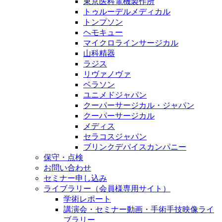
東京医科電機製作所
トゥルーデルメディカル
トンプソン
ヘモキュー
マイクロラインサージカル
山科精器
ラジス
リヴァノヴァ
ベラソン
ユニメドジャパン
クーパーサージカル・ジャパン
クーパーサージカル
メディス
セラコスジャパン
ブリンクデバイスカンパニー
保守・点検
お問い合わせ
セミナー申し込み
ライブラリー（会員様専用サイト）
学術レポート
講演会・セミナー動画・手術手技映像ライ
ブラリー