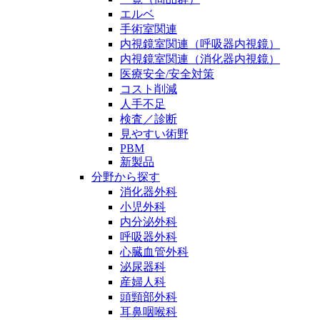
エルベ
手術室関連
内視鏡室関連（呼吸器内視鏡）
内視鏡室関連（消化器内視鏡）
医療安全/安全対策
コスト削減
人手不足
検査／診断
見やすい術野
PBM
新製品
分野から探す
消化器外科
小児外科
内分泌外科
呼吸器外科
心臓血管外科
泌尿器科
産婦人科
頭頸部外科
耳鼻咽喉科