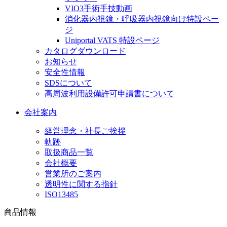
VIO3手術手技動画
消化器内視鏡・呼吸器内視鏡向け特設ペー
ジ
Uniportal VATS 特設ページ
カタログダウンロード
お知らせ
安全性情報
SDSについて
高周波利用設備許可申請書について
会社案内
経営理念・社長ご挨拶
軌跡
取扱商品一覧
会社概要
営業所のご案内
透明性に関する指針
ISO13485
商品情報