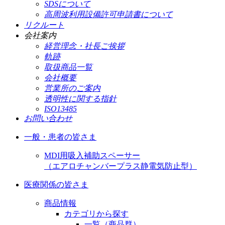
SDSについて
高周波利用設備許可申請書について
リクルート
会社案内
経営理念・社長ご挨拶
軌跡
取扱商品一覧
会社概要
営業所のご案内
透明性に関する指針
ISO13485
お問い合わせ
一般・患者の皆さま
MDI用吸入補助スペーサー
（エアロチャンバープラス静電気防止型）
医療関係の皆さま
商品情報
カテゴリから探す
一覧（商品群）